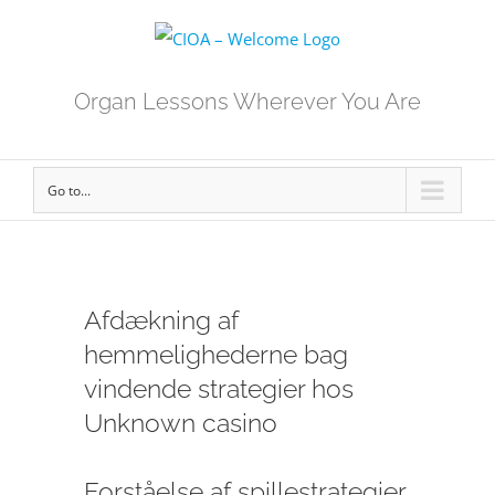
Organ Lessons Wherever You Are
Go to...
Afdækning af
hemmelighederne bag
vindende strategier hos
Unknown casino
Forståelse af spillestrategier