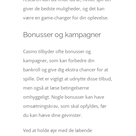
giver de bedste muligheder, og det kan
være en game-changer for din oplevelse.
Bonusser og kampagner
Casino tilbyder ofte bonusser og
kampagner, som kan forbedre din
bankroll og give dig ekstra chancer for at
spille. Det er vigtigt at udnytte disse tilbud,
men også at læse betingelserne
omhyggeligt. Nogle bonusser kan have
omsætningskrav, som skal opfyldes, før
du kan hæve dine gevinster.
Ved at holde øje med de løbende