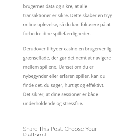
brugernes data og sikre, at alle
transaktioner er sikre. Dette skaber en tryg
online oplevelse, så du kan fokusere på at
forbedre dine spillefærdigheder.
Derudover tilbyder casino en brugervenlig
grænseflade, der gør det nemt at navigere
mellem spillene. Uanset om du er
nybegynder eller erfaren spiller, kan du
finde det, du søger, hurtigt og effektivt.
Det sikrer, at dine sessioner er både
underholdende og stressfrie.
Share This Post, Choose Your
Platform!