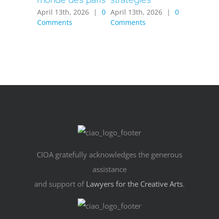
April 13th, 2026
|
0
April 13th, 2026
|
0
April 13th
Comments
Comments
Comment
CIOA gratefully acknowledges the generous
assistance
and support of
Lawyers for the Creative Arts
.