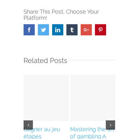
Share This Post, Choose Your
Platform!
Facebook
Twitter
Linkedin
Tumblr
Google+
Pinterest
Related Posts
Gagner au jeu
Mastering the art
Transfo
étapes
of gambling A
gamblin