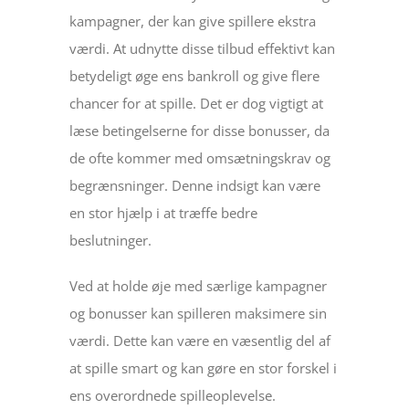
kampagner, der kan give spillere ekstra
værdi. At udnytte disse tilbud effektivt kan
betydeligt øge ens bankroll og give flere
chancer for at spille. Det er dog vigtigt at
læse betingelserne for disse bonusser, da
de ofte kommer med omsætningskrav og
begrænsninger. Denne indsigt kan være
en stor hjælp i at træffe bedre
beslutninger.
Ved at holde øje med særlige kampagner
og bonusser kan spilleren maksimere sin
værdi. Dette kan være en væsentlig del af
at spille smart og kan gøre en stor forskel i
ens overordnede spilleoplevelse.