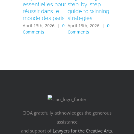
essentielles pour
step-by-step
technol
réussir dans le
guide to winning
future o
monde des paris
strategies
experie
April 13th, 2026
|
0
April 13th, 2026
|
0
April 13th
Comments
Comments
Comment
CIOA gratefully acknowledges the generous
assistance
and support of
Lawyers for the Creative Arts
.