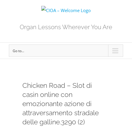
Organ Lessons Wherever You Are
Go to...
Chicken Road – Slot di
casin online con
emozionante azione di
attraversamento stradale
delle galline.3290 (2)