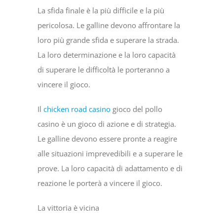
La sfida finale è la più difficile e la più
pericolosa. Le galline devono affrontare la
loro più grande sfida e superare la strada.
La loro determinazione e la loro capacità
di superare le difficoltà le porteranno a
vincere il gioco.
Il
chicken road casino
gioco del pollo
casino è un gioco di azione e di strategia.
Le galline devono essere pronte a reagire
alle situazioni imprevedibili e a superare le
prove. La loro capacità di adattamento e di
reazione le porterà a vincere il gioco.
La vittoria è vicina