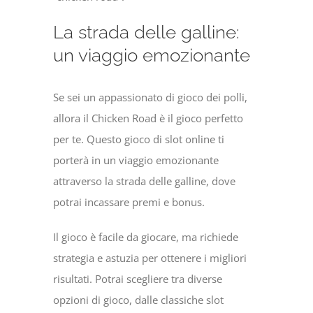
La strada delle galline:
un viaggio emozionante
Se sei un appassionato di gioco dei polli,
allora il Chicken Road è il gioco perfetto
per te. Questo gioco di slot online ti
porterà in un viaggio emozionante
attraverso la strada delle galline, dove
potrai incassare premi e bonus.
Il gioco è facile da giocare, ma richiede
strategia e astuzia per ottenere i migliori
risultati. Potrai scegliere tra diverse
opzioni di gioco, dalle classiche slot