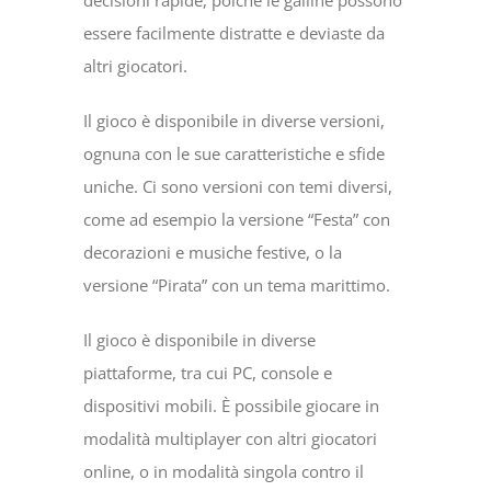
decisioni rapide, poiché le galline possono
essere facilmente distratte e deviaste da
altri giocatori.
Il gioco è disponibile in diverse versioni,
ognuna con le sue caratteristiche e sfide
uniche. Ci sono versioni con temi diversi,
come ad esempio la versione “Festa” con
decorazioni e musiche festive, o la
versione “Pirata” con un tema marittimo.
Il gioco è disponibile in diverse
piattaforme, tra cui PC, console e
dispositivi mobili. È possibile giocare in
modalità multiplayer con altri giocatori
online, o in modalità singola contro il