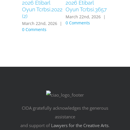
2026 Etibarl
2026 Etibarl
Casino и
Oyun Tcrbsi.2022
Oyun Tcrbsi.3657
онлайн 
(2)
Зеркало
March 22nd, 2026
|
0 Comments
March 22nd, 2026
|
March 22n
0 Comments
0 Commen
CIOA gratefully acknowledges the generous
assistance
and support of
Lawyers for the Creative Arts
.