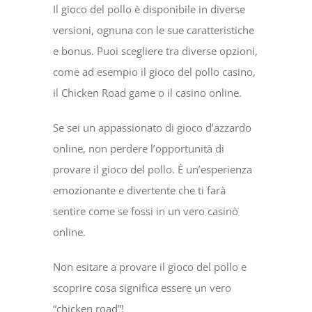
Il gioco del pollo è disponibile in diverse
versioni, ognuna con le sue caratteristiche
e bonus. Puoi scegliere tra diverse opzioni,
come ad esempio il gioco del pollo casino,
il Chicken Road game o il casino online.
Se sei un appassionato di gioco d’azzardo
online, non perdere l’opportunità di
provare il gioco del pollo. È un’esperienza
emozionante e divertente che ti farà
sentire come se fossi in un vero casinò
online.
Non esitare a provare il gioco del pollo e
scoprire cosa significa essere un vero
“chicken road”!