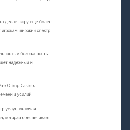
то делает игру еще более
 игрокам широкий спектр
льность и безопасность
ищет надежный и
йте Olimp Casino.
ремени и усилий.
тр услуг, включая
а, которая обеспечивает