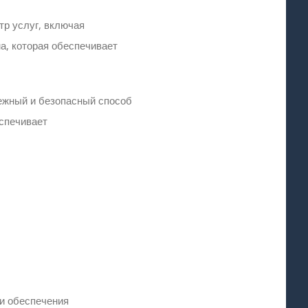
тр услуг, включая
а, которая обеспечивает
дежный и безопасный способ
еспечивает
и обеспечения