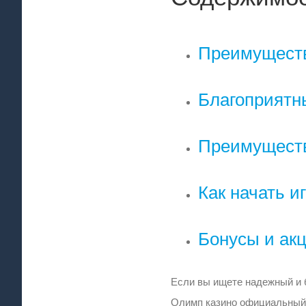
Преимуществ
Благоприятн
Преимуществ
Как начать и
Бонусы и акц
Если вы ищете надежный и б
Олимп казино официальный с