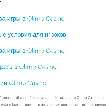
а игры в Olimp Casino
ые условия для игроков
а игры в Olimp Casino
грать в Olimp Casino
ии Olimp Casino
езопасный способ играть в онлайн-казино, то Olimp Casino – э
айт в Казахстане – это популярная платформа, которая предла