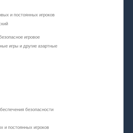
вых и постоянных игроков
ский
безопасное игровое
ные игры и другие азартные
обеспечения безопасности
х и постоянных игроков