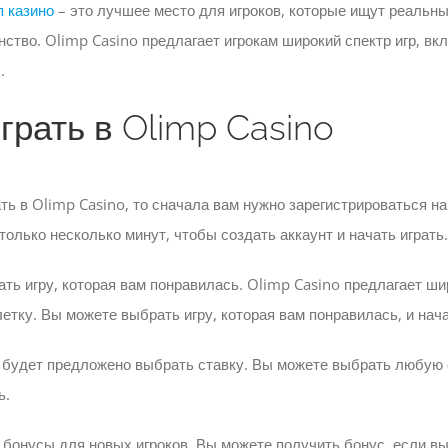
п казино
– это лучшее место для игроков, которые ищут реальн
нство. Olimp Casino предлагает игрокам широкий спектр игр, вк
.
играть в Olimp Casino
ть в Olimp Casino, то сначала вам нужно зарегистрироваться н
только несколько минут, чтобы создать аккаунт и начать играть.
ть игру, которая вам понравилась. Olimp Casino предлагает ши
етку. Вы можете выбрать игру, которая вам понравилась, и нача
м будет предложено выбрать ставку. Вы можете выбрать любую 
ь.
бонусы для новых игроков. Вы можете получить бонус, если вы