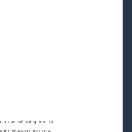
то отличный выбор для вас.
гает широкий спектр игр,