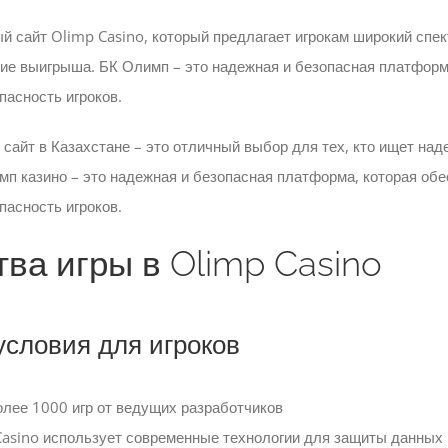
 сайт Olimp Casino, который предлагает игрокам широкий спек
тие выигрыша. БК Олимп – это надежная и безопасная платформ
асность игроков.
айт в Казахстане – это отличный выбор для тех, кто ищет на
имп казино – это надежная и безопасная платформа, которая об
асность игроков.
ва игры в Olimp Casino
условия для игроков
олее 1000 игр от ведущих разработчиков
Casino использует современные технологии для защиты данных 