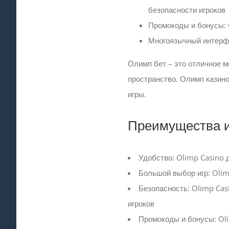
безопасности игроков
Промокоды и бонусы: 
Многоязычный интерфе
Олимп бет – это отличное м
пространство. Олимп казино
игры.
Преимущества и
Удобство: Olimp Casino 
Большой выбор игр: Olim
Безопасность: Olimp Cas
игроков
Промокоды и бонусы: Oli