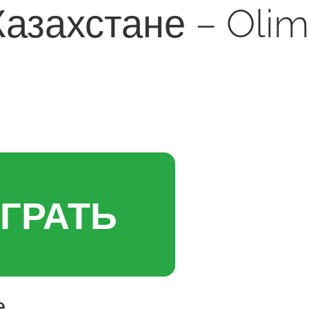
Казахстане – Oli
ГРАТЬ
е