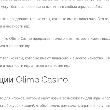
 могут быть использованы для игры в любые игры на сайте.
asino предлагает только игры, которые имеют лицензию. Это озн
 и честности игр.
, что Olimp Casino предлагает только игры, которые имеют высо
ся о качестве игр.
 только игры, которые имеют лицензию и высокое качество. Это
 и честности игр, а также о качестве игр.
ции Olimp Casino
то для игроков, которые ищут новые возможности для игры и п
ктр бонусов и акций, чтобы помочь вам начать играть и получа