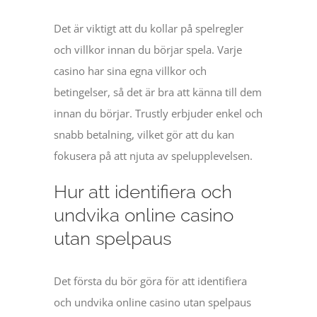
Det är viktigt att du kollar på spelregler
och villkor innan du börjar spela. Varje
casino har sina egna villkor och
betingelser, så det är bra att känna till dem
innan du börjar. Trustly erbjuder enkel och
snabb betalning, vilket gör att du kan
fokusera på att njuta av spelupplevelsen.
Hur att identifiera och
undvika online casino
utan spelpaus
Det första du bör göra för att identifiera
och undvika online casino utan spelpaus