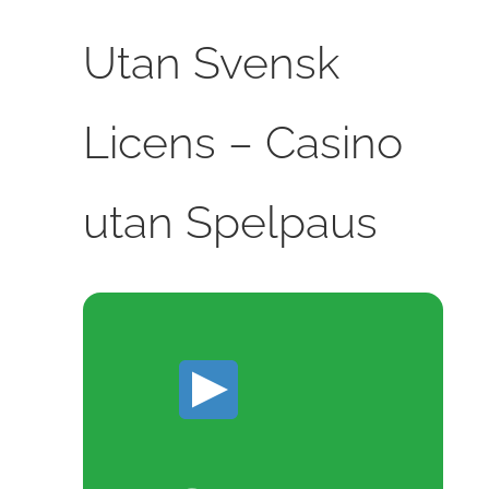
Utan Svensk
Licens – Casino
utan Spelpaus