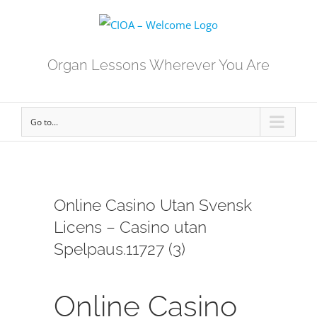
Organ Lessons Wherever You Are
Go to...
Online Casino Utan Svensk
Licens – Casino utan
Spelpaus.11727 (3)
Online Casino