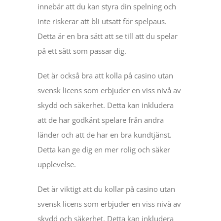
innebär att du kan styra din spelning och
inte riskerar att bli utsatt för spelpaus.
Detta är en bra sätt att se till att du spelar
på ett sätt som passar dig.
Det är också bra att kolla på casino utan
svensk licens som erbjuder en viss nivå av
skydd och säkerhet. Detta kan inkludera
att de har godkänt spelare från andra
länder och att de har en bra kundtjänst.
Detta kan ge dig en mer rolig och säker
upplevelse.
Det är viktigt att du kollar på casino utan
svensk licens som erbjuder en viss nivå av
skydd och säkerhet. Detta kan inkludera