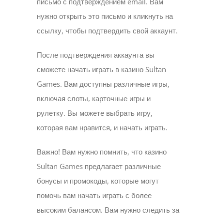
письмо с подтверждением email. Вам
нужно открыть это письмо и кликнуть на
ссылку, чтобы подтвердить свой аккаунт.
После подтверждения аккаунта вы
сможете начать играть в казино Sultan
Games. Вам доступны различные игры,
включая слоты, карточные игры и
рулетку. Вы можете выбрать игру,
которая вам нравится, и начать играть.
Важно! Вам нужно помнить, что казино
Sultan Games предлагает различные
бонусы и промокоды, которые могут
помочь вам начать играть с более
высоким балансом. Вам нужно следить за