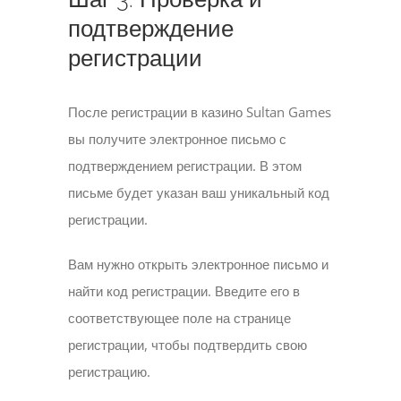
подтверждение
регистрации
После регистрации в казино Sultan Games
вы получите электронное письмо с
подтверждением регистрации. В этом
письме будет указан ваш уникальный код
регистрации.
Вам нужно открыть электронное письмо и
найти код регистрации. Введите его в
соответствующее поле на странице
регистрации, чтобы подтвердить свою
регистрацию.