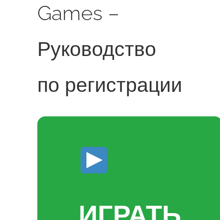
Games –
Руководство
по регистрации
ИГРАТЬ