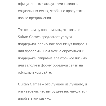
официальными аккаунтами казино в
социальных сетях, чтобы не пропустить
новые предложения.
Также, вам нужно помнить, что казино
Sultan Games предлагает услуги
поддержки, если у вас возникнут вопросы
или проблемы. Вам можно обратиться к
поддержке, отправив электронное письмо
или заполнив форму обратной связи на
официальном сайте.
Сultan Games – это лучшее из лучшего, и
мы уверены, что вы будете наслаждаться
игрой в этом казино.