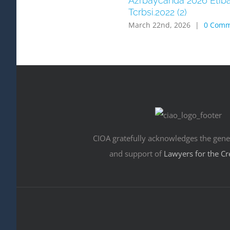
Azrbaycanda 2026 Etiba
Tcrbsi.2022 (2)
March 22nd, 2026
|
0 Comm
CIOA gratefully acknowledges the gene
and support of
Lawyers for the Cr