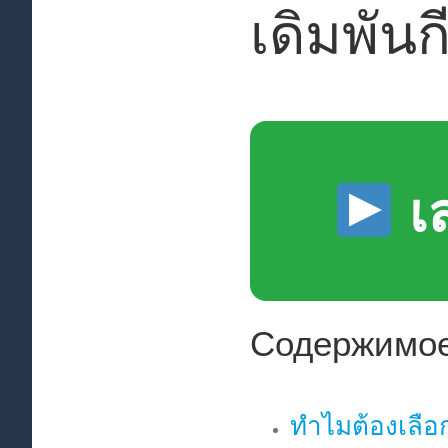
เดิมพัน
เล
Содержимо
ทำไมต้องเลื