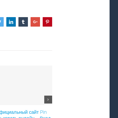
ook
Twitter
Linkedin
Tumblr
Google+
Pinterest
фициальный сайт Pin
Казино Официальный сайт P