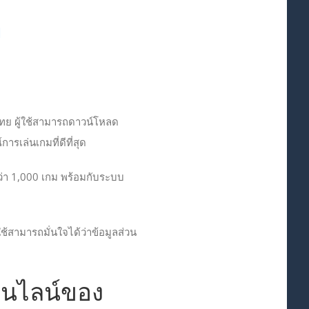
ย
ทย ผู้ใช้สามารถดาวน์โหลด
รเล่นเกมที่ดีที่สุด
ว่า 1,000 เกม พร้อมกับระบบ
้สามารถมั่นใจได้ว่าข้อมูลส่วน
อนไลน์ของ