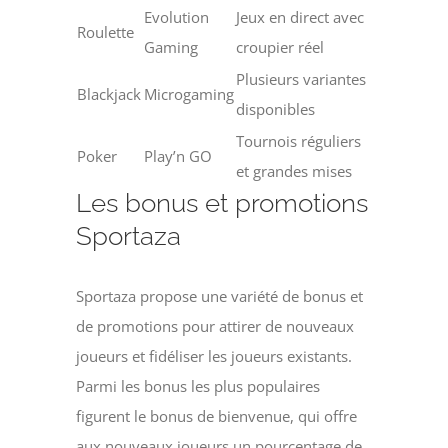
Evolution
Jeux en direct avec
Roulette
Gaming
croupier réel
Plusieurs variantes
Blackjack
Microgaming
disponibles
Tournois réguliers
Poker
Play’n GO
et grandes mises
Les bonus et promotions
Sportaza
Sportaza propose une variété de bonus et
de promotions pour attirer de nouveaux
joueurs et fidéliser les joueurs existants.
Parmi les bonus les plus populaires
figurent le bonus de bienvenue, qui offre
aux nouveaux joueurs un pourcentage de