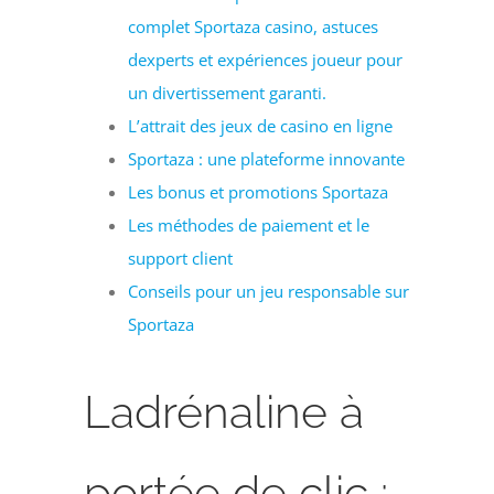
complet Sportaza casino, astuces
dexperts et expériences joueur pour
un divertissement garanti.
L’attrait des jeux de casino en ligne
Sportaza : une plateforme innovante
Les bonus et promotions Sportaza
Les méthodes de paiement et le
support client
Conseils pour un jeu responsable sur
Sportaza
Ladrénaline à
portée de clic :