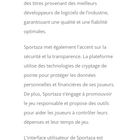
des titres provenant des meilleurs
développeurs de logiciels de l’industrie,
garantissant une qualité et une fiabilité
optimales.
Sportaza met également l’accent sur la
sécurité et la transparence. La plateforme
utilise des technologies de cryptage de
pointe pour protéger les données
personnelles et financières de ses joueurs.
De plus, Sportaza s’engage à promouvoir
le jeu responsable et propose des outils
pour aider les joueurs à contrôler leurs
dépenses et leur temps de jeu.
L’interface utilisateur de Sportaza est