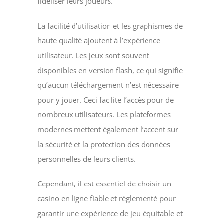
fidéliser leurs joueurs.
La facilité d’utilisation et les graphismes de
haute qualité ajoutent à l’expérience
utilisateur. Les jeux sont souvent
disponibles en version flash, ce qui signifie
qu’aucun téléchargement n’est nécessaire
pour y jouer. Ceci facilite l’accès pour de
nombreux utilisateurs. Les plateformes
modernes mettent également l’accent sur
la sécurité et la protection des données
personnelles de leurs clients.
Cependant, il est essentiel de choisir un
casino en ligne fiable et réglementé pour
garantir une expérience de jeu équitable et