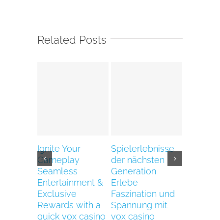
Related Posts
Ignite Your
Spielerlebnisse
Sinta a
Gameplay
der nächsten
adrenali
Seamless
Generation
pulsant
Entertainment &
Erlebe
spinwin
Exclusive
Faszination und
online r
Rewards with a
Spannung mit
emoção 
quick vox casino
vox casino
com bô