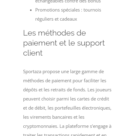
échangeables contre des bonus
Promotions spéciales : tournois
réguliers et cadeaux
Les méthodes de
paiement et le support
client
Sportaza propose une large gamme de
méthodes de paiement pour faciliter les
dépôts et les retraits de fonds. Les joueurs
peuvent choisir parmi les cartes de crédit
et de débit, les portefeuilles électroniques,
les virements bancaires et les
cryptomonnaies. La plateforme s’engage à
traiter les transactions rapidement et en