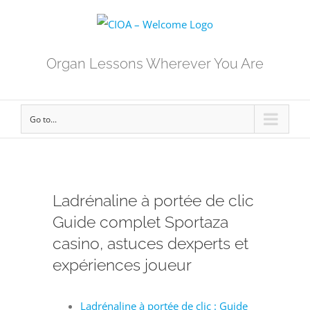
Organ Lessons Wherever You Are
Go to...
Ladrénaline à portée de clic
Guide complet Sportaza
casino, astuces dexperts et
expériences joueur
Ladrénaline à portée de clic : Guide