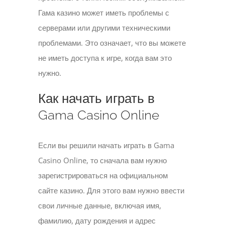
Гама казино может иметь проблемы с
серверами или другими техническими
проблемами. Это означает, что вы можете
не иметь доступа к игре, когда вам это
нужно.
Как начать играть в
Gama Casino Online
Если вы решили начать играть в Gama
Casino Online, то сначала вам нужно
зарегистрироваться на официальном
сайте казино. Для этого вам нужно ввести
свои личные данные, включая имя,
фамилию, дату рождения и адрес