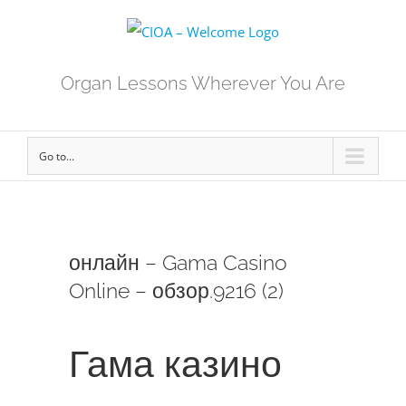
Organ Lessons Wherever You Are
Go to...
онлайн – Gama Casino
Online – обзор.9216 (2)
Гама казино