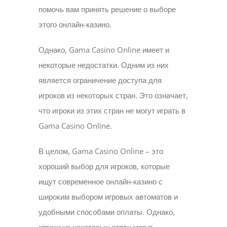
помочь вам принять решение о выборе
этого онлайн-казино.
Однако, Gama Casino Online имеет и
некоторые недостатки. Одним из них
является ограничение доступа для
игроков из некоторых стран. Это означает,
что игроки из этих стран не могут играть в
Gama Casino Online.
В целом, Gama Casino Online – это
хороший выбор для игроков, которые
ищут современное онлайн-казино с
широким выбором игровых автоматов и
удобными способами оплаты. Однако,
игроки из некоторых стран могут