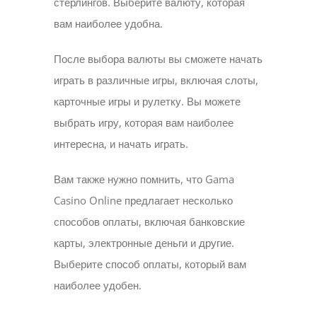
стерлингов. Выберите валюту, которая
вам наиболее удобна.
После выбора валюты вы сможете начать
играть в различные игры, включая слоты,
карточные игры и рулетку. Вы можете
выбрать игру, которая вам наиболее
интересна, и начать играть.
Вам также нужно помнить, что Gama
Casino Online предлагает несколько
способов оплаты, включая банковские
карты, электронные деньги и другие.
Выберите способ оплаты, который вам
наиболее удобен.