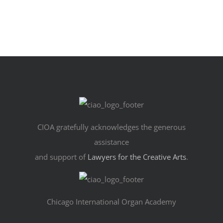
March 22n
0 Commen
CIOA gratefully acknowledges the generous
assistance
and support of
Lawyers for the Creative Arts
.
Chicago International Organ Academy