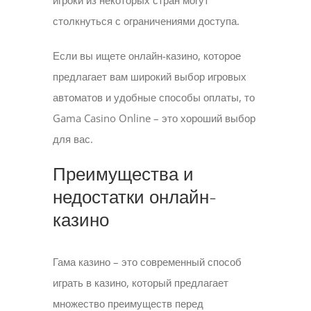
столкнуться с ограничениями доступа.
Если вы ищете онлайн-казино, которое
предлагает вам широкий выбор игровых
автоматов и удобные способы оплаты, то
Gama Casino Online – это хороший выбор
для вас.
Преимущества и
недостатки онлайн-
казино
Гама казино – это современный способ
играть в казино, который предлагает
множество преимуществ перед