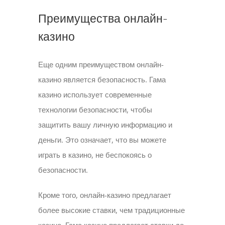
Преимущества онлайн-
казино
Еще одним преимуществом онлайн-
казино является безопасность. Гама
казино использует современные
технологии безопасности, чтобы
защитить вашу личную информацию и
деньги. Это означает, что вы можете
играть в казино, не беспокоясь о
безопасности.
Кроме того, онлайн-казино предлагает
более высокие ставки, чем традиционные