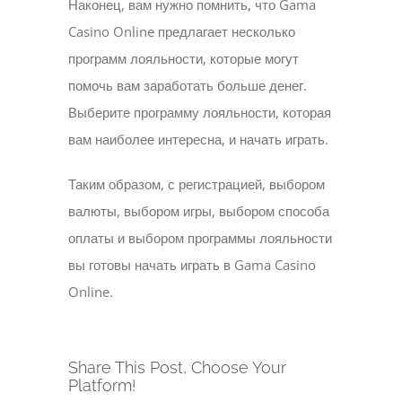
Наконец, вам нужно помнить, что Gama
Casino Online предлагает несколько
программ лояльности, которые могут
помочь вам заработать больше денег.
Выберите программу лояльности, которая
вам наиболее интересна, и начать играть.
Таким образом, с регистрацией, выбором
валюты, выбором игры, выбором способа
оплаты и выбором программы лояльности
вы готовы начать играть в Gama Casino
Online.
Share This Post, Choose Your
Platform!