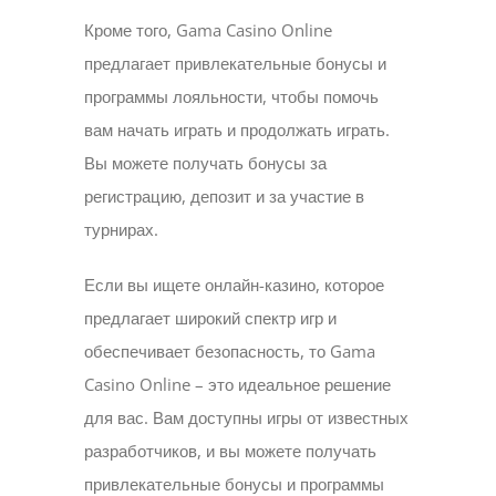
Кроме того, Gama Casino Online
предлагает привлекательные бонусы и
программы лояльности, чтобы помочь
вам начать играть и продолжать играть.
Вы можете получать бонусы за
регистрацию, депозит и за участие в
турнирах.
Если вы ищете онлайн-казино, которое
предлагает широкий спектр игр и
обеспечивает безопасность, то Gama
Casino Online – это идеальное решение
для вас. Вам доступны игры от известных
разработчиков, и вы можете получать
привлекательные бонусы и программы