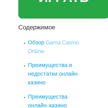
Содержимое
Обзор Gama Casino
Online
Преимущества и
недостатки онлайн-
казино
Преимущества
онлайн-казино