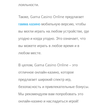
лояльности.
Также, Gama Casino Online предлагает
гамма казино
мобильную версию, чтобы
вы могли играть на любом устройстве, где
угодно и когда угодно. Это означает, что
вы можете играть в любое время и в
любом месте.
В целом, Gama Casino Online – это
отличное онлайн-казино, которое
предлагает широкий спектр игр,
безопасность и привлекательные бонусы.
Мы рекомендуем вам попробовать это
онлайн-казино и насладиться игрой!