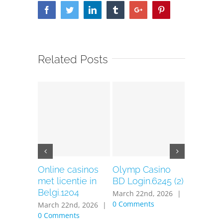
Facebook
Twitter
Linkedin
Tumblr
Google+
Pinterest
Related Posts
Online casinos
Olymp Casino
Pinco On
met licentie in
BD Login.6245 (2)
Kazino
Belgi.1204
Azrbayc
March 22nd, 2026
|
Mobil U
0 Comments
March 22nd, 2026
|
Ttbiqlr.
0 Comments