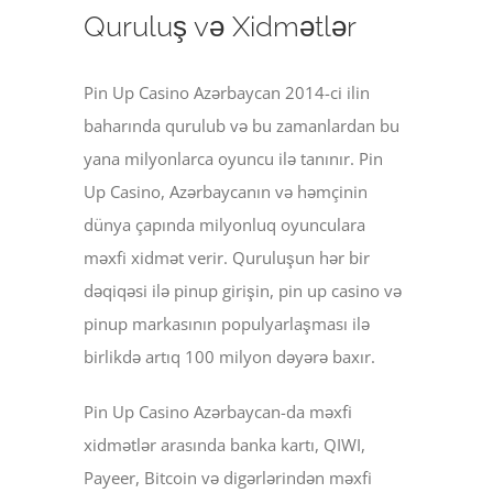
Quruluş və Xidmətlər
Pin Up Casino Azərbaycan 2014-ci ilin
baharında qurulub və bu zamanlardan bu
yana milyonlarca oyuncu ilə tanınır. Pin
Up Casino, Azərbaycanın və həmçinin
dünya çapında milyonluq oyunculara
məxfi xidmət verir. Quruluşun hər bir
dəqiqəsi ilə pinup girişin, pin up casino və
pinup markasının populyarlaşması ilə
birlikdə artıq 100 milyon dəyərə baxır.
Pin Up Casino Azərbaycan-da məxfi
xidmətlər arasında banka kartı, QIWI,
Payeer, Bitcoin və digərlərindən məxfi