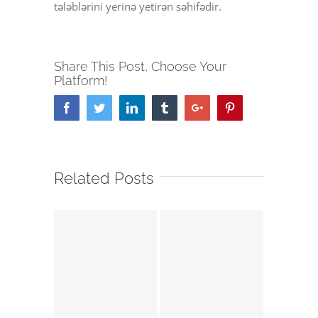
tələblərini yerinə yetirən səhifədir.
Share This Post, Choose Your
Platform!
Facebook
Twitter
Linkedin
Tumblr
Google+
Pinterest
Related Posts