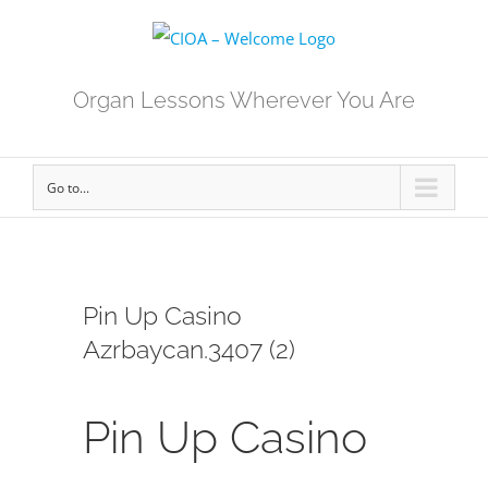
Organ Lessons Wherever You Are
Go to...
Pin Up Casino
Azrbaycan.3407 (2)
Pin Up Casino