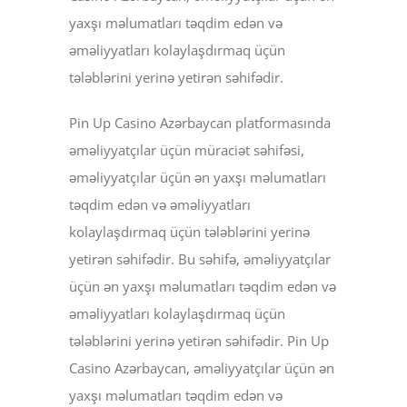
yaxşı məlumatları təqdim edən və
əməliyyatları kolaylaşdırmaq üçün
tələblərini yerinə yetirən səhifədir.
Pin Up Casino Azərbaycan platformasında
əməliyyatçılar üçün müraciət səhifəsi,
əməliyyatçılar üçün ən yaxşı məlumatları
təqdim edən və əməliyyatları
kolaylaşdırmaq üçün tələblərini yerinə
yetirən səhifədir. Bu səhifə, əməliyyatçılar
üçün ən yaxşı məlumatları təqdim edən və
əməliyyatları kolaylaşdırmaq üçün
tələblərini yerinə yetirən səhifədir. Pin Up
Casino Azərbaycan, əməliyyatçılar üçün ən
yaxşı məlumatları təqdim edən və