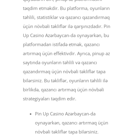
təqdim etməkdir. Bu platforma, oyunların
təhlili, statistiklər və qazancı qazandırmaq
üçün növbəli təkliflər ilə qarşınızdadır. Pin
Up Casino Azərbaycan-da oynayarkən, bu
platformadan istifadə etmək, qazancı
artırmaq üçün effektivdir. Ayrıca, pinup az
saytında oyunların təhlili və qazancı
qazandırmaq üçün növbəli təkliflər tapa
bilərsiniz. Bu təkliflər, oyunların təhlili ilə
birlikdə, qazancı artırmaq üçün növbəli
strategiyaları təqdim edir.
Pin Up Casino Azərbaycan-da
oynayarkən, qazancı artırmaq üçün
növbəli təkliflər tapa bilərsiniz.