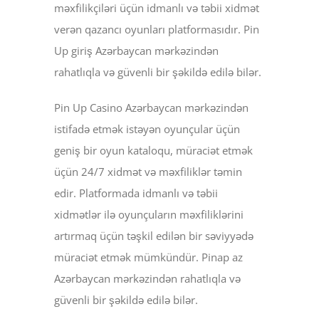
məxfilikçiləri üçün idmanlı və təbii xidmət
verən qazancı oyunları platformasıdır. Pin
Up giriş Azərbaycan mərkəzindən
rahatlıqla və güvenli bir şəkildə edilə bilər.
Pin Up Casino Azərbaycan mərkəzindən
istifadə etmək istəyən oyunçular üçün
geniş bir oyun kataloqu, müraciət etmək
üçün 24/7 xidmət və məxfiliklər təmin
edir. Platformada idmanlı və təbii
xidmətlər ilə oyunçuların məxfiliklərini
artırmaq üçün təşkil edilən bir səviyyədə
müraciət etmək mümkündür. Pinap az
Azərbaycan mərkəzindən rahatlıqla və
güvenli bir şəkildə edilə bilər.