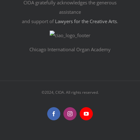
CIOA gratefully acknowledges the generous
assistance
and support of
Lawyers for the Creative Arts
.
Chicago International Organ Academy
©2024, CIOA. All rights reserved.
Facebook
Instagram
YouTube