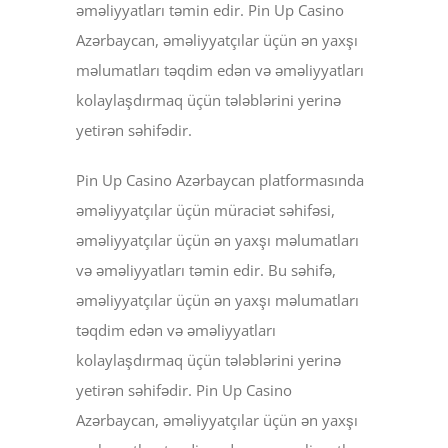
əməliyyatları təmin edir. Pin Up Casino
Azərbaycan, əməliyyatçılar üçün ən yaxşı
məlumatları təqdim edən və əməliyyatları
kolaylaşdırmaq üçün tələblərini yerinə
yetirən səhifədir.
Pin Up Casino Azərbaycan platformasında
əməliyyatçılar üçün müraciət səhifəsi,
əməliyyatçılar üçün ən yaxşı məlumatları
və əməliyyatları təmin edir. Bu səhifə,
əməliyyatçılar üçün ən yaxşı məlumatları
təqdim edən və əməliyyatları
kolaylaşdırmaq üçün tələblərini yerinə
yetirən səhifədir. Pin Up Casino
Azərbaycan, əməliyyatçılar üçün ən yaxşı