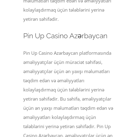
məlumatları təqdim edən və əməliyyatları
kolaylaşdırmaq üçün tələblərini yerinə
yetirən səhifədir.
Pin Up Casino Azərbaycan
Pin Up Casino Azərbaycan platformasında
əməliyyatçılar üçün müraciət səhifəsi,
əməliyyatçılar üçün ən yaxşı məlumatları
təqdim edən və əməliyyatları
kolaylaşdırmaq üçün tələblərini yerinə
yetirən səhifədir. Bu səhifə, əməliyyatçılar
üçün ən yaxşı məlumatları təqdim edən və
əməliyyatları kolaylaşdırmaq üçün
tələblərini yerinə yetirən səhifədir. Pin Up
Casino Azərbaycan, əməliyyatçılar üçün ən