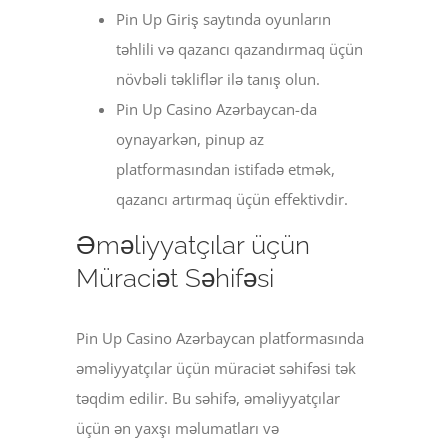
Pin Up Giriş saytında oyunların
təhlili və qazancı qazandırmaq üçün
növbəli təkliflər ilə tanış olun.
Pin Up Casino Azərbaycan-da
oynayarkən, pinup az
platformasından istifadə etmək,
qazancı artırmaq üçün effektivdir.
Əməliyyatçılar üçün
Müraciət Səhifəsi
Pin Up Casino Azərbaycan platformasında
əməliyyatçılar üçün müraciət səhifəsi tək
təqdim edilir. Bu səhifə, əməliyyatçılar
üçün ən yaxşı məlumatları və