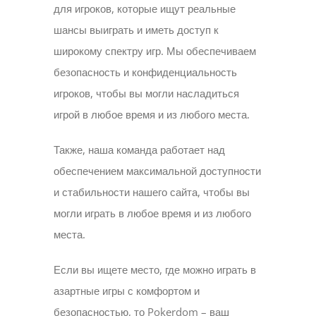
для игроков, которые ищут реальные
шансы выиграть и иметь доступ к
широкому спектру игр. Мы обеспечиваем
безопасность и конфиденциальность
игроков, чтобы вы могли насладиться
игрой в любое время и из любого места.
Также, наша команда работает над
обеспечением максимальной доступности
и стабильности нашего сайта, чтобы вы
могли играть в любое время и из любого
места.
Если вы ищете место, где можно играть в
азартные игры с комфортом и
безопасностью, то Pokerdom – ваш