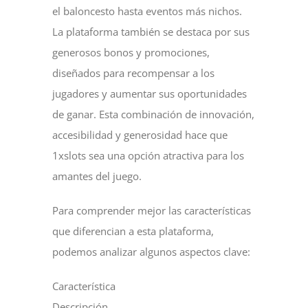
el baloncesto hasta eventos más nichos.
La plataforma también se destaca por sus
generosos bonos y promociones,
diseñados para recompensar a los
jugadores y aumentar sus oportunidades
de ganar. Esta combinación de innovación,
accesibilidad y generosidad hace que
1xslots sea una opción atractiva para los
amantes del juego.
Para comprender mejor las características
que diferencian a esta plataforma,
podemos analizar algunos aspectos clave:
Característica
Descripción