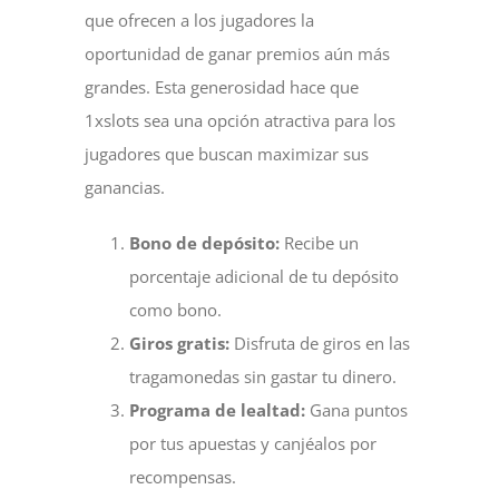
que ofrecen a los jugadores la
oportunidad de ganar premios aún más
grandes. Esta generosidad hace que
1xslots sea una opción atractiva para los
jugadores que buscan maximizar sus
ganancias.
Bono de depósito:
Recibe un
porcentaje adicional de tu depósito
como bono.
Giros gratis:
Disfruta de giros en las
tragamonedas sin gastar tu dinero.
Programa de lealtad:
Gana puntos
por tus apuestas y canjéalos por
recompensas.