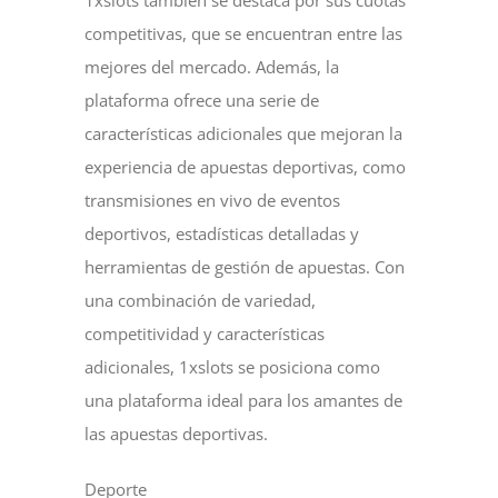
1xslots también se destaca por sus cuotas
competitivas, que se encuentran entre las
mejores del mercado. Además, la
plataforma ofrece una serie de
características adicionales que mejoran la
experiencia de apuestas deportivas, como
transmisiones en vivo de eventos
deportivos, estadísticas detalladas y
herramientas de gestión de apuestas. Con
una combinación de variedad,
competitividad y características
adicionales, 1xslots se posiciona como
una plataforma ideal para los amantes de
las apuestas deportivas.
Deporte