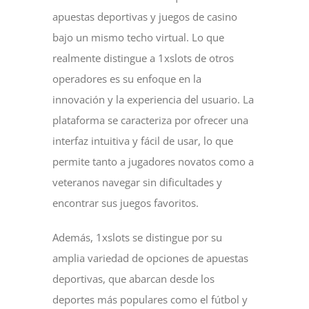
apuestas deportivas y juegos de casino
bajo un mismo techo virtual. Lo que
realmente distingue a 1xslots de otros
operadores es su enfoque en la
innovación y la experiencia del usuario. La
plataforma se caracteriza por ofrecer una
interfaz intuitiva y fácil de usar, lo que
permite tanto a jugadores novatos como a
veteranos navegar sin dificultades y
encontrar sus juegos favoritos.
Además, 1xslots se distingue por su
amplia variedad de opciones de apuestas
deportivas, que abarcan desde los
deportes más populares como el fútbol y