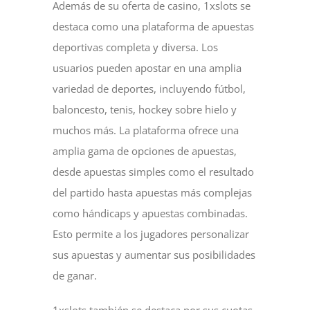
Además de su oferta de casino, 1xslots se
destaca como una plataforma de apuestas
deportivas completa y diversa. Los
usuarios pueden apostar en una amplia
variedad de deportes, incluyendo fútbol,
baloncesto, tenis, hockey sobre hielo y
muchos más. La plataforma ofrece una
amplia gama de opciones de apuestas,
desde apuestas simples como el resultado
del partido hasta apuestas más complejas
como hándicaps y apuestas combinadas.
Esto permite a los jugadores personalizar
sus apuestas y aumentar sus posibilidades
de ganar.