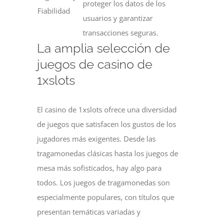
proteger los datos de los
Fiabilidad
usuarios y garantizar
transacciones seguras.
La amplia selección de
juegos de casino de
1xslots
El casino de 1xslots ofrece una diversidad
de juegos que satisfacen los gustos de los
jugadores más exigentes. Desde las
tragamonedas clásicas hasta los juegos de
mesa más sofisticados, hay algo para
todos. Los juegos de tragamonedas son
especialmente populares, con títulos que
presentan temáticas variadas y