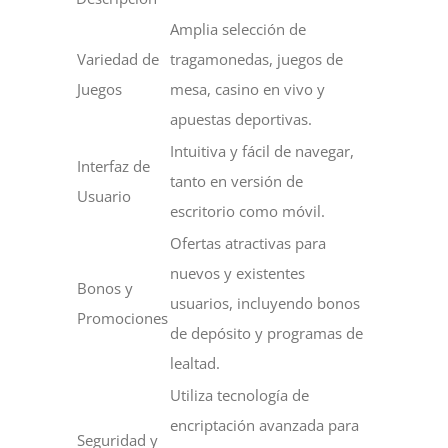
Amplia selección de
Variedad de
tragamonedas, juegos de
Juegos
mesa, casino en vivo y
apuestas deportivas.
Intuitiva y fácil de navegar,
Interfaz de
tanto en versión de
Usuario
escritorio como móvil.
Ofertas atractivas para
nuevos y existentes
Bonos y
usuarios, incluyendo bonos
Promociones
de depósito y programas de
lealtad.
Utiliza tecnología de
encriptación avanzada para
Seguridad y