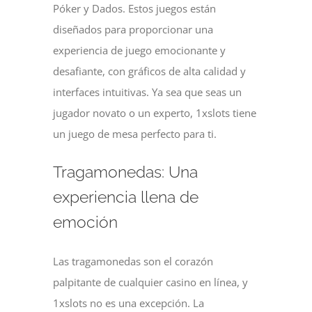
Póker y Dados. Estos juegos están
diseñados para proporcionar una
experiencia de juego emocionante y
desafiante, con gráficos de alta calidad y
interfaces intuitivas. Ya sea que seas un
jugador novato o un experto, 1xslots tiene
un juego de mesa perfecto para ti.
Tragamonedas: Una
experiencia llena de
emoción
Las tragamonedas son el corazón
palpitante de cualquier casino en línea, y
1xslots no es una excepción. La