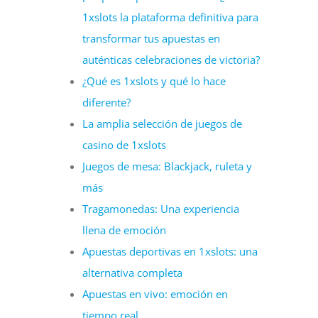
1xslots la plataforma definitiva para
transformar tus apuestas en
auténticas celebraciones de victoria?
¿Qué es 1xslots y qué lo hace
diferente?
La amplia selección de juegos de
casino de 1xslots
Juegos de mesa: Blackjack, ruleta y
más
Tragamonedas: Una experiencia
llena de emoción
Apuestas deportivas en 1xslots: una
alternativa completa
Apuestas en vivo: emoción en
tiempo real