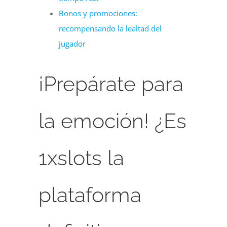
Bonos y promociones:
recompensando la lealtad del
jugador
¡Prepárate para
la emoción! ¿Es
1xslots la
plataforma