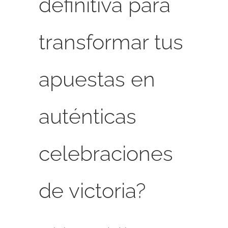
definitiva para
transformar tus
apuestas en
auténticas
celebraciones
de victoria?