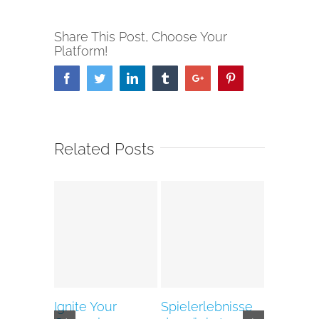
Share This Post, Choose Your
Platform!
Facebook
Twitter
Linkedin
Tumblr
Google+
Pinterest
Related Posts
Ignite Your
Spielerlebnisse
Sinta a