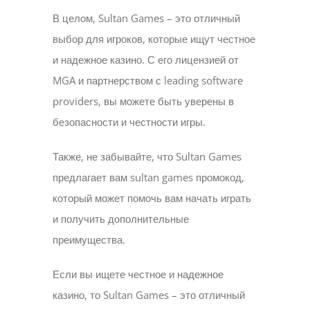
В целом, Sultan Games – это отличный
выбор для игроков, которые ищут честное
и надежное казино. С его лицензией от
MGA и партнерством с leading software
providers, вы можете быть уверены в
безопасности и честности игры.
Также, не забывайте, что Sultan Games
предлагает вам sultan games промокод,
который может помочь вам начать играть
и получить дополнительные
преимущества.
Если вы ищете честное и надежное
казино, то Sultan Games – это отличный