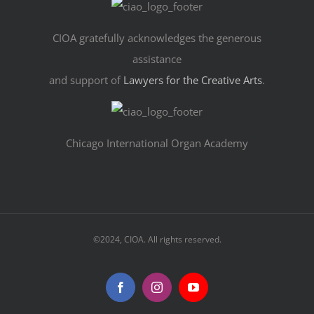
CIOA gratefully acknowledges the generous
assistance
and support of
Lawyers for the Creative Arts
.
Chicago International Organ Academy
©2024, CIOA. All rights reserved.
Facebook
Instagram
YouTube