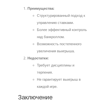
Преимущества:
Структурированный подход к
управлению ставками.
Более эффективный контроль
над банкроллом.
Возможность постепенного
увеличения выигрыша.
Недостатки:
Требует дисциплины и
терпения.
Не гарантирует выигрыш в
каждой игре.
Заключение