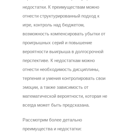
недостатки. К преимуществам можно
отнести структурированный подход к
игре, контроль над бюджетом,
возможность компенсировать убытки от
проигрышных серий и повышение
вероятности выигрыша в долгосрочной
перспективе. К недостаткам можно
отнести необходимость дисциплины,
терпения и умения контролировать свои
эмоции, а также зависимость от
математической вероятности, которая не
всегда может быть предсказана.
Рассмотрим более детально
преимущества и недостатки: