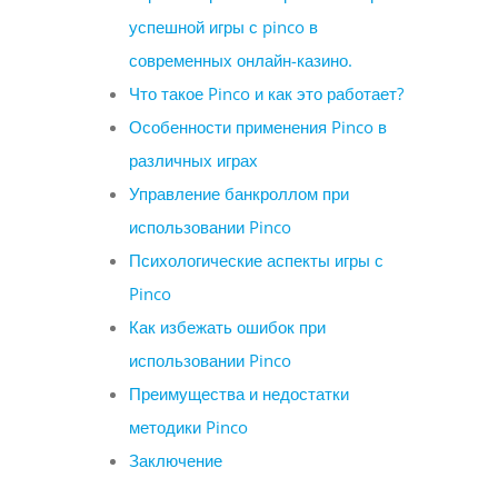
успешной игры с pinco в
современных онлайн-казино.
Что такое Pinco и как это работает?
Особенности применения Pinco в
различных играх
Управление банкроллом при
использовании Pinco
Психологические аспекты игры с
Pinco
Как избежать ошибок при
использовании Pinco
Преимущества и недостатки
методики Pinco
Заключение