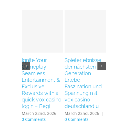
Ignite Your
Spielerlebnisse
Sinta a
Gameplay
der nächsten
adrenali
Seamless
Generation
pulsant
Entertainment &
Erlebe
spinwin
Exclusive
Faszination und
online r
Rewards with a
Spannung mit
emoção 
quick vox casino
vox casino
com bô
login – Begi
deutschland u
incríveis
prêmio
March 22nd, 2026
|
March 22nd, 2026
|
0 Comments
0 Comments
March 22n
0 Commen