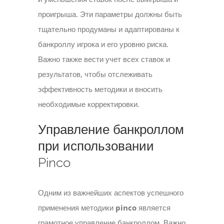
проигрыша. Эти параметры должны быть
тщательно продуманы и адаптированы к
банкроллу игрока и его уровню риска.
Важно также вести учет всех ставок и
результатов, чтобы отслеживать
эффективность методики и вносить
необходимые корректировки.
Управление банкроллом
при использовании
Pinco
Одним из важнейших аспектов успешного
применения методики
pinco
является
грамотное управление банкроллом. Важно