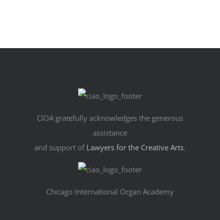
CIOA gratefully acknowledges the generous
assistance
and support of
Lawyers for the Creative Arts
.
Chicago International Organ Academy