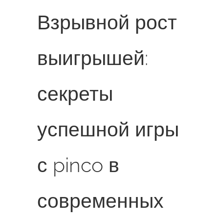
Взрывной рост
выигрышей:
секреты
успешной игры
с pinco в
современных