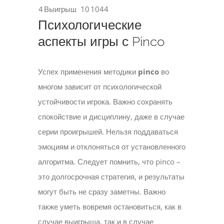
4
Выигрыш
10
1044
Психологические
аспекты игры с Pinco
Успех применения методики
pinco
во
многом зависит от психологической
устойчивости игрока. Важно сохранять
спокойствие и дисциплину, даже в случае
серии проигрышей. Нельзя поддаваться
эмоциям и отклоняться от установленного
алгоритма. Следует помнить, что pinco –
это долгосрочная стратегия, и результаты
могут быть не сразу заметны. Важно
также уметь вовремя остановиться, как в
случае выигрыша, так и в случае