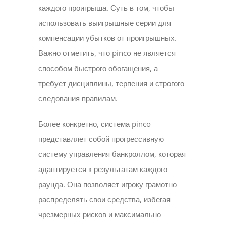
каждого проигрыша. Суть в том, чтобы
использовать выигрышные серии для
компенсации убытков от проигрышных.
Важно отметить, что pinco не является
способом быстрого обогащения, а
требует дисциплины, терпения и строгого
следования правилам.
Более конкретно, система pinco
представляет собой прогрессивную
систему управления банкроллом, которая
адаптируется к результатам каждого
раунда. Она позволяет игроку грамотно
распределять свои средства, избегая
чрезмерных рисков и максимально