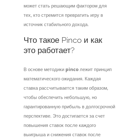
может стать решающим фактором для
тех, кто стремится превратить игру в
источник стабильного дохода.
Что такое Pinco и как
это работает?
В основе методики
pinco
лежит принцип
математического ожидания. Каждая
ставка рассчитывается таким образом,
чтобы обеспечить небольшую, но
гарантированную прибыль в долгосрочной
перспективе. Это достигается за счет
повышения ставок после каждого
выигрыша и снижения ставок после