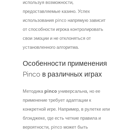
используя возможности,
предоставляемые казино. Успех
использования pinco напрямую зависит
от способности игрока контролировать
свои эмоции и не отклоняться от
установленного алгоритма.
Особенности применения
Pinco в различных играх
Методика
pinco
универсальна, но ее
применение требует адаптации к
конкретной игре. Например, в рулетке или
блэкджеке, где есть четкие правила и
вероятности, pinco может быть