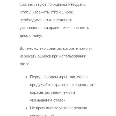
соответствуют принципам методики.
Чтобы избежать этих ошибок,
необходимо четко следовать
установленным правилам и проявлять
дисциплину.
Вот несколько советов, которые помогут
избежать ошибок при использовании
pinco:
Перед началом игры тщательно
продумайте стратегию и определите
параметры увеличения и
уменьшения ставок.
Не превышайте установленную
сумму ставки.