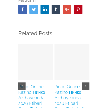
Platform!
Facebook
Twitter
Linkedin
Tumblr
Google+
Pinterest
Related Posts
Pinco Online
Pinco Online
Казино
Kazino Пинко
Kazino Пинко
Официа
Azrbaycanda
Azrbaycanda
сайт Pin
2026 Etibarl
2026 Etibarl
Casino и