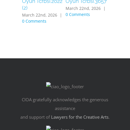
Oyun Tcrbsi.2022
Oyun Tcrbsi.3657
онлайн 
(2)
Зеркало
March 22nd, 2026
|
0 Comments
March 22nd, 2026
|
March 22n
0 Comments
0 Commen
CIOA gratefully acknowledges the generous
assistance
and support of
Lawyers for the Creative Arts
.