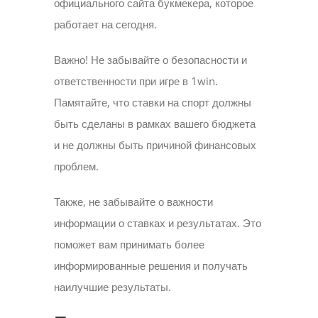
официального сайта букмекера, которое
работает на сегодня.
Важно! Не забывайте о безопасности и
ответственности при игре в 1win.
Памятайте, что ставки на спорт должны
быть сделаны в рамках вашего бюджета
и не должны быть причиной финансовых
проблем.
Также, не забывайте о важности
информации о ставках и результатах. Это
поможет вам принимать более
информированные решения и получать
наилучшие результаты.