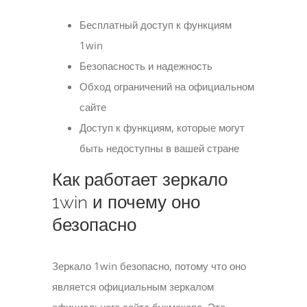
Бесплатный доступ к функциям
1win
Безопасность и надежность
Обход ограничений на официальном
сайте
Доступ к функциям, которые могут
быть недоступны в вашей стране
Как работает зеркало
1win и почему оно
безопасно
Зеркало 1win безопасно, потому что оно
является официальным зеркалом