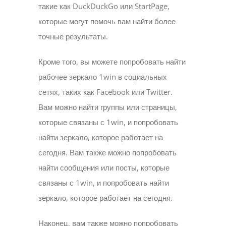
такие как DuckDuckGo или StartPage,
которые могут помочь вам найти более
точные результаты.
Кроме того, вы можете попробовать найти
рабочее зеркало 1win в социальных
сетях, таких как Facebook или Twitter.
Вам можно найти группы или страницы,
которые связаны с 1win, и попробовать
найти зеркало, которое работает на
сегодня. Вам также можно попробовать
найти сообщения или посты, которые
связаны с 1win, и попробовать найти
зеркало, которое работает на сегодня.
Наконец, вам также можно попробовать