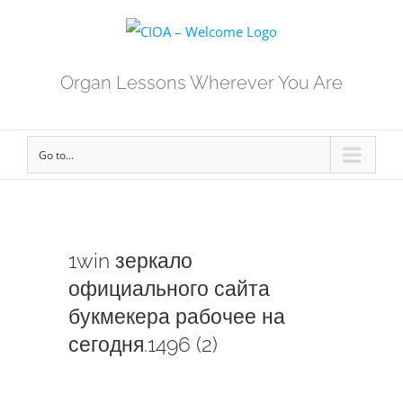
Organ Lessons Wherever You Are
Go to...
1win зеркало
официального сайта
букмекера рабочее на
сегодня.1496 (2)