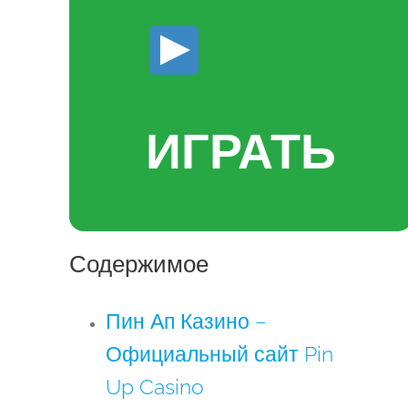
ИГРАТЬ
Содержимое
Пин Ап Казино –
Официальный сайт Pin
Up Casino