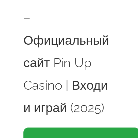
–
Официальный
сайт Pin Up
Casino | Входи
и играй (2025)