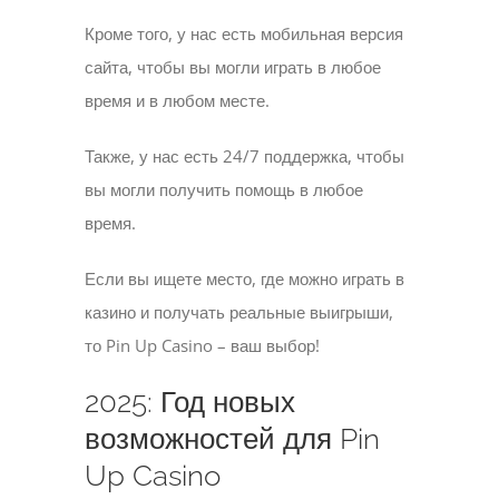
Кроме того, у нас есть мобильная версия
сайта, чтобы вы могли играть в любое
время и в любом месте.
Также, у нас есть 24/7 поддержка, чтобы
вы могли получить помощь в любое
время.
Если вы ищете место, где можно играть в
казино и получать реальные выигрыши,
то Pin Up Casino – ваш выбор!
2025: Год новых
возможностей для Pin
Up Casino