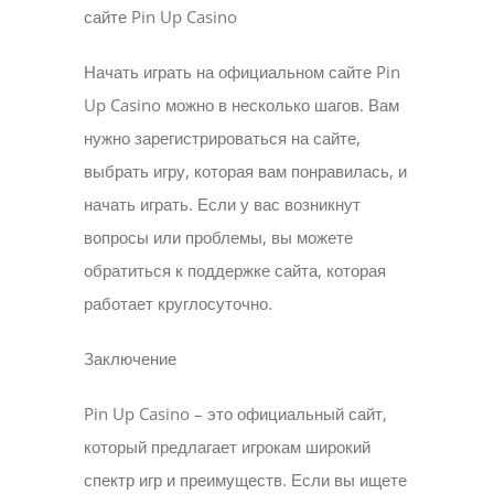
сайте Pin Up Casino
Начать играть на официальном сайте Pin
Up Casino можно в несколько шагов. Вам
нужно зарегистрироваться на сайте,
выбрать игру, которая вам понравилась, и
начать играть. Если у вас возникнут
вопросы или проблемы, вы можете
обратиться к поддержке сайта, которая
работает круглосуточно.
Заключение
Pin Up Casino – это официальный сайт,
который предлагает игрокам широкий
спектр игр и преимуществ. Если вы ищете