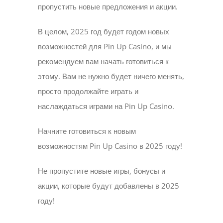
пропустить новые предложения и акции.
В целом, 2025 год будет годом новых
возможностей для Pin Up Casino, и мы
рекомендуем вам начать готовиться к
этому. Вам не нужно будет ничего менять,
просто продолжайте играть и
наслаждаться играми на Pin Up Casino.
Начните готовиться к новым
возможностям Pin Up Casino в 2025 году!
Не пропустите новые игры, бонусы и
акции, которые будут добавлены в 2025
году!