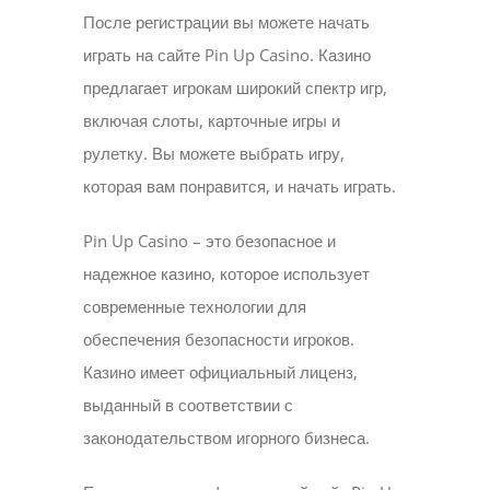
После регистрации вы можете начать
играть на сайте Pin Up Casino. Казино
предлагает игрокам широкий спектр игр,
включая слоты, карточные игры и
рулетку. Вы можете выбрать игру,
которая вам понравится, и начать играть.
Pin Up Casino – это безопасное и
надежное казино, которое использует
современные технологии для
обеспечения безопасности игроков.
Казино имеет официальный лиценз,
выданный в соответствии с
законодательством игорного бизнеса.