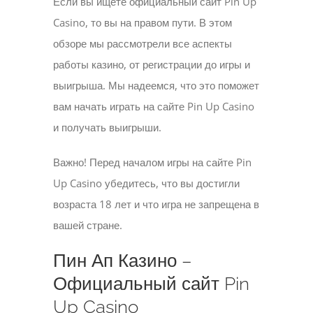
Если вы ищете официальный сайт Pin Up
Casino, то вы на правом пути. В этом
обзоре мы рассмотрели все аспекты
работы казино, от регистрации до игры и
выигрыша. Мы надеемся, что это поможет
вам начать играть на сайте Pin Up Casino
и получать выигрыши.
Важно! Перед началом игры на сайте Pin
Up Casino убедитесь, что вы достигли
возраста 18 лет и что игра не запрещена в
вашей стране.
Пин Ап Казино –
Официальный сайт Pin
Up Casino