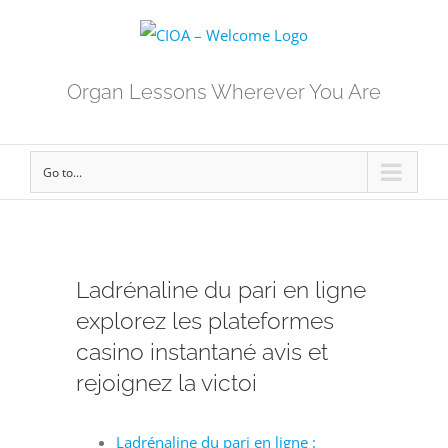
Organ Lessons Wherever You Are
Go to...
Ladrénaline du pari en ligne
explorez les plateformes
casino instantané avis et
rejoignez la victoi
Ladrénaline du pari en ligne :