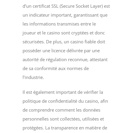
d’un certificat SSL (Secure Socket Layer) est
un indicateur important, garantissant que
les informations transmises entre le
joueur et le casino sont cryptées et donc
sécurisées. De plus, un casino fiable doit
posséder une licence délivrée par une
autorité de régulation reconnue, attestant
de sa conformité aux normes de
l’industrie.
Il est également important de vérifier la
politique de confidentialité du casino, afin
de comprendre comment les données
personnelles sont collectées, utilisées et
protégées. La transparence en matière de