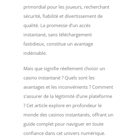
primordial pour les joueurs, recherchant
sécurité, fiabilité et divertissement de
qualité. La promesse d’un accès
instantané, sans téléchargement
fastidieux, constitue un avantage
indéniable.
Mais que signifie réellement choisir un
casino instantané ? Quels sont les
avantages et les inconvénients ? Comment
s’assurer de la légitimité d’une plateforme
? Cet article explore en profondeur le
monde des casinos instantanés, offrant un
guide complet pour naviguer en toute
confiance dans cet univers numérique.