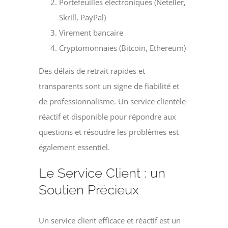
Portefeuilles électroniques (Neteller,
Skrill, PayPal)
Virement bancaire
Cryptomonnaies (Bitcoin, Ethereum)
Des délais de retrait rapides et
transparents sont un signe de fiabilité et
de professionnalisme. Un service clientèle
réactif et disponible pour répondre aux
questions et résoudre les problèmes est
également essentiel.
Le Service Client : un
Soutien Précieux
Un service client efficace et réactif est un