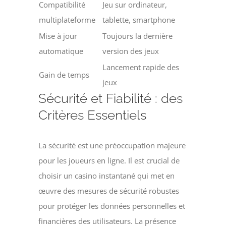
Compatibilité
Jeu sur ordinateur,
multiplateforme
tablette, smartphone
Mise à jour
Toujours la dernière
automatique
version des jeux
Lancement rapide des
Gain de temps
jeux
Sécurité et Fiabilité : des
Critères Essentiels
La sécurité est une préoccupation majeure
pour les joueurs en ligne. Il est crucial de
choisir un casino instantané qui met en
œuvre des mesures de sécurité robustes
pour protéger les données personnelles et
financières des utilisateurs. La présence