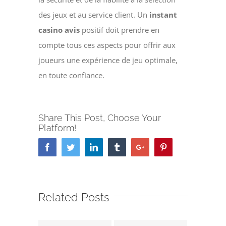
des jeux et au service client. Un
instant
casino avis
positif doit prendre en
compte tous ces aspects pour offrir aux
joueurs une expérience de jeu optimale,
en toute confiance.
Share This Post, Choose Your
Platform!
Facebook
Twitter
Linkedin
Tumblr
Google+
Pinterest
Related Posts