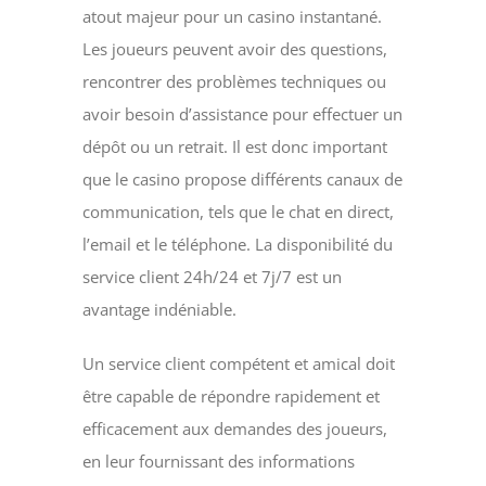
atout majeur pour un casino instantané.
Les joueurs peuvent avoir des questions,
rencontrer des problèmes techniques ou
avoir besoin d’assistance pour effectuer un
dépôt ou un retrait. Il est donc important
que le casino propose différents canaux de
communication, tels que le chat en direct,
l’email et le téléphone. La disponibilité du
service client 24h/24 et 7j/7 est un
avantage indéniable.
Un service client compétent et amical doit
être capable de répondre rapidement et
efficacement aux demandes des joueurs,
en leur fournissant des informations