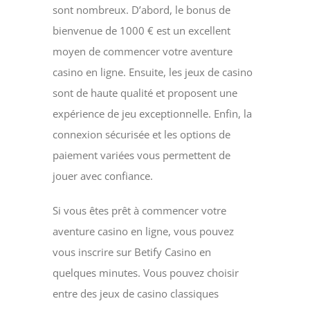
sont nombreux. D’abord, le bonus de
bienvenue de 1000 € est un excellent
moyen de commencer votre aventure
casino en ligne. Ensuite, les jeux de casino
sont de haute qualité et proposent une
expérience de jeu exceptionnelle. Enfin, la
connexion sécurisée et les options de
paiement variées vous permettent de
jouer avec confiance.
Si vous êtes prêt à commencer votre
aventure casino en ligne, vous pouvez
vous inscrire sur Betify Casino en
quelques minutes. Vous pouvez choisir
entre des jeux de casino classiques