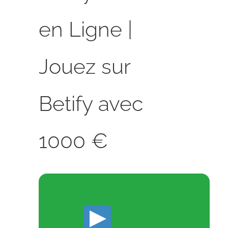
en Ligne |
Jouez sur
Betify avec
1000 €