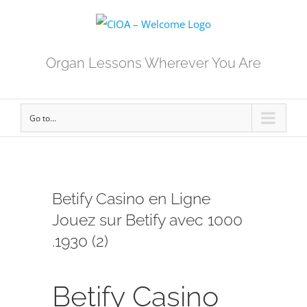
Organ Lessons Wherever You Are
Go to...
Betify Casino en Ligne
Jouez sur Betify avec 1000
.1930 (2)
Betify Casino