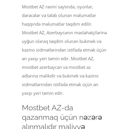
Mostbet AZ rəsmi saytında, oyunlar,
dərəcələr və tələb olunan məlumatlar
haqqında məlumatlar təqdim edilir.
Mostbet AZ, Azerbaycanın məsləhətçilərinə
uyğun olaraq təqdim olunan bukmek və
kazino xidmətlərindən istifadə etmək üçün
ən yaxşı yeri təmin edir. Mostbet AZ,
mostbet azerbaycan və mostbet az
adlarına malikdir və bukmek və kazino
xidmətlərindən istifadə etmək üçün ən
yaxşı yeri təmin edir.
Mostbet AZ-da
qazanmaq üçün nəzərə
alınmalıdır maliyyə