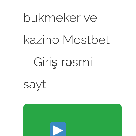
bukmeker ve
kazino Mostbet
– Giriş rəsmi
sayt