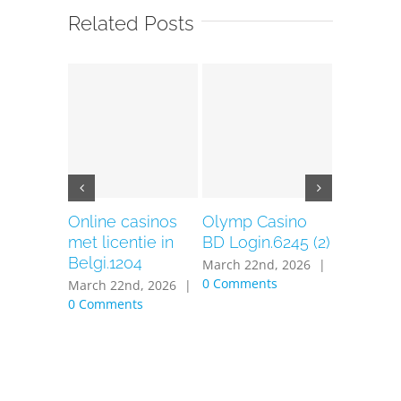
Related Posts
Online casinos
Olymp Casino
Pinco On
met licentie in
BD Login.6245 (2)
Kazino
Belgi.1204
Azrbayc
March 22nd, 2026
|
Mobil U
0 Comments
March 22nd, 2026
|
Ttbiqlr.
0 Comments
March 22n
0 Commen