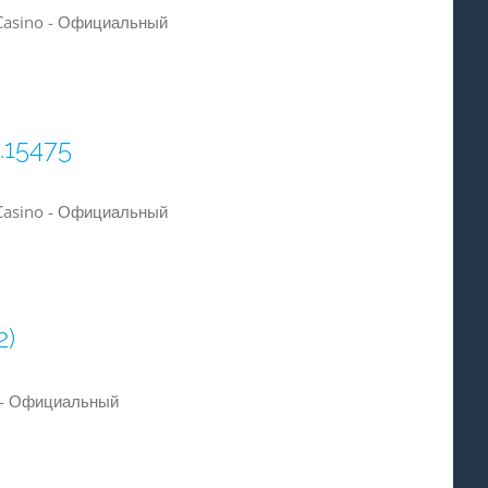
asino - Официальный
.15475
asino - Официальный
2)
 - Официальный