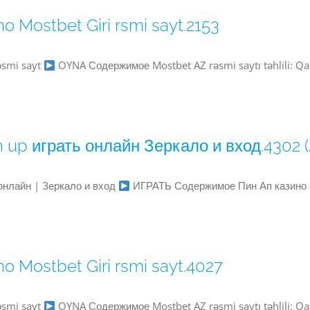
 Mostbet Giri rsmi sayt.2153
əsmi sayt
OYNA Содержимое Mostbet AZ rəsmi saytı təhlili: Qar
up играть онлайн Зеркало и вход.4302 (
онлайн | Зеркало и вход
ИГРАТЬ Содержимое Пин Ап казино
o Mostbet Giri rsmi sayt.4027
əsmi sayt
OYNA Содержимое Mostbet AZ rəsmi saytı təhlili: Qar