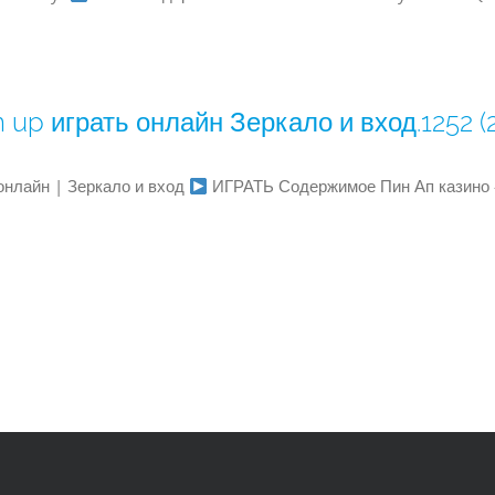
up играть онлайн Зеркало и вход.1252 (2
онлайн | Зеркало и вход
ИГРАТЬ Содержимое Пин Ап казино