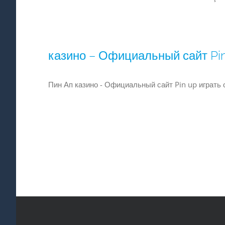
казино – Официальный сайт Pin 
Пин Ап казино - Официальный сайт Pin up играть 