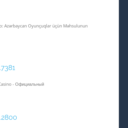
o: Azərbaycan Oyunçuqlar üçün Məhsulunun
.7381
asino - Официальный
.2800