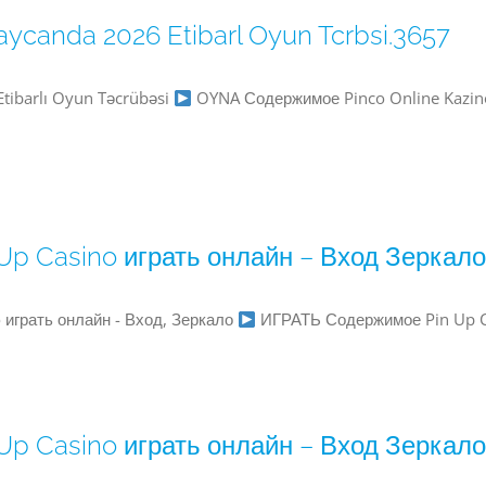
aycanda 2026 Etibarl Oyun Tcrbsi.3657
Etibarlı Oyun Təcrübəsi
OYNA Содержимое Pinco Online Kazin
p Casino играть онлайн – Вход Зеркало
 играть онлайн - Вход, Зеркало
ИГРАТЬ Содержимое Pin Up C
p Casino играть онлайн – Вход Зеркало