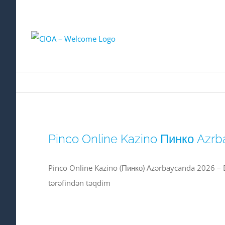
Pinco Online Kazino Пинко Azrba
Pinco Online Kazino (Пинко) Azərbaycanda 2026 – 
tərəfindən təqdim