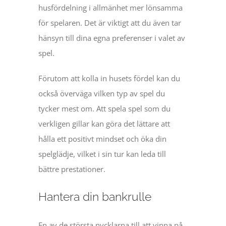
husfördelning i allmänhet mer lönsamma
för spelaren. Det är viktigt att du även tar
hänsyn till dina egna preferenser i valet av
spel.
Förutom att kolla in husets fördel kan du
också överväga vilken typ av spel du
tycker mest om. Att spela spel som du
verkligen gillar kan göra det lättare att
hålla ett positivt mindset och öka din
spelglädje, vilket i sin tur kan leda till
bättre prestationer.
Hantera din bankrulle
En av de största nycklarna till att vinna på