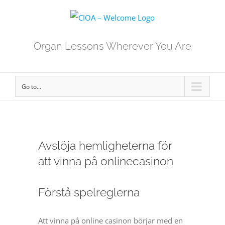
Organ Lessons Wherever You Are
Go to...
Avslöja hemligheterna för
att vinna på onlinecasinon
Förstå spelreglerna
Att vinna på online casinon börjar med en