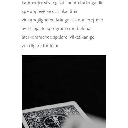
kampanjer strategiskt kan du förlänga din
spelupplevelse och öka dina
vinstmöjligheter. Många casinon erbjuder
även lojalitetsprogram som belönar
återkommande spelare, vilket kan ge
ytterligare fördelar.