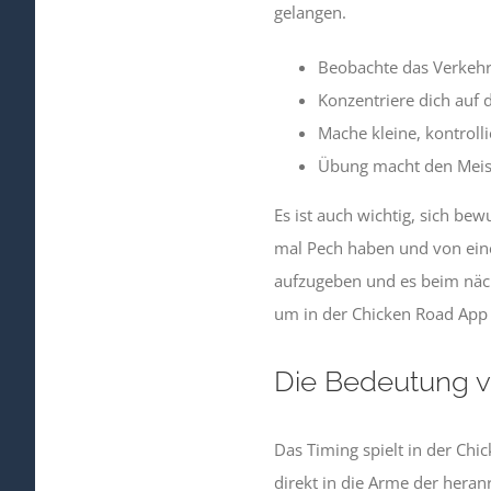
gelangen.
Beobachte das Verkehr
Konzentriere dich auf 
Mache kleine, kontroll
Übung macht den Meiste
Es ist auch wichtig, sich bew
mal Pech haben und von einem
aufzugeben und es beim näch
um in der Chicken Road App e
Die Bedeutung v
Das Timing spielt in der Chi
direkt in die Arme der hera