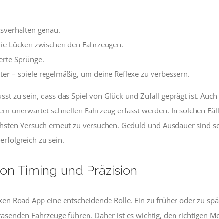
sverhalten genau.
die Lücken zwischen den Fahrzeugen.
ierte Sprünge.
r – spiele regelmäßig, um deine Reflexe zu verbessern.
usst zu sein, dass das Spiel von Glück und Zufall geprägt ist. Auch
 unerwartet schnellen Fahrzeug erfasst werden. In solchen Fällen
sten Versuch erneut zu versuchen. Geduld und Ausdauer sind so
rfolgreich zu sein.
on Timing und Präzision
cken Road App eine entscheidende Rolle. Ein zu früher oder zu sp
nrasenden Fahrzeuge führen. Daher ist es wichtig, den richtigen