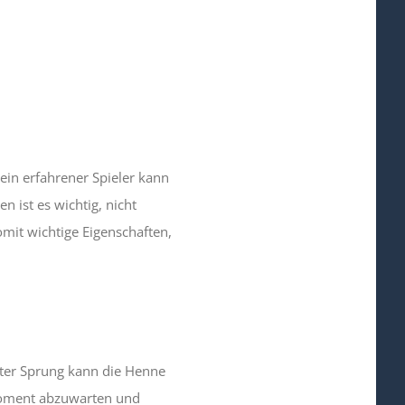
 ein erfahrener Spieler kann
 ist es wichtig, nicht
mit wichtige Eigenschaften,
äter Sprung kann die Henne
 Moment abzuwarten und