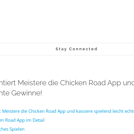
Stay Connected
ntiert Meistere die Chicken Road App un
chte Gewinne!
t: Meistere die Chicken Road App und kassiere spielend leicht ech
en Road App im Detail
iches Spielen