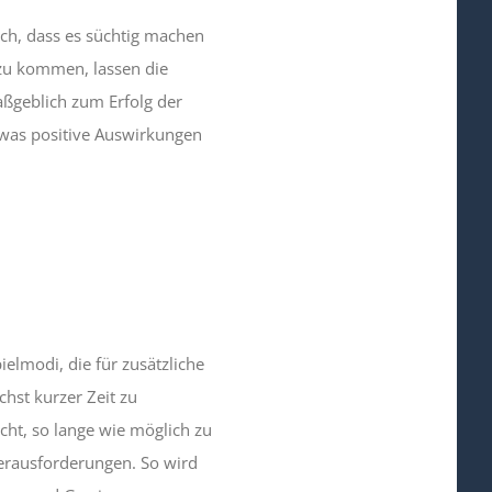
ach, dass es süchtig machen
 zu kommen, lassen die
aßgeblich zum Erfolg der
 was positive Auswirkungen
lmodi, die für zusätzliche
hst kurzer Zeit zu
ht, so lange wie möglich zu
Herausforderungen. So wird