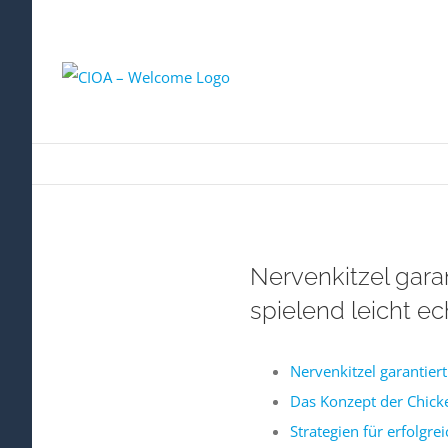
Nervenkitzel gara
spielend leicht e
Nervenkitzel garantier
Das Konzept der Chick
Strategien für erfolgre