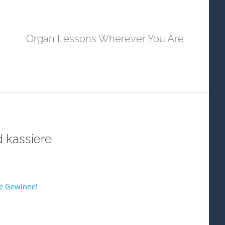
Organ Lessons Wherever You Are
d kassiere
te Gewinne!