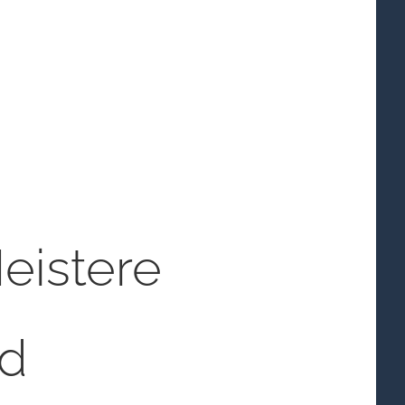
Meistere
nd