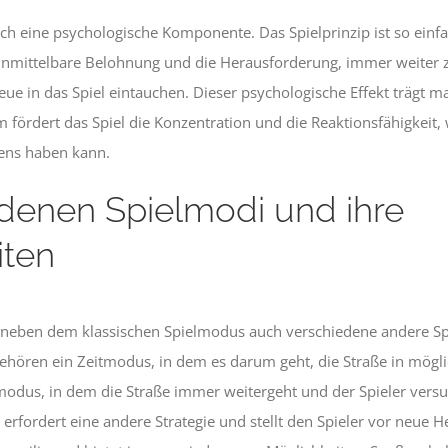
ch eine psychologische Komponente. Das Spielprinzip ist so einf
 unmittelbare Belohnung und die Herausforderung, immer weiter
ue in das Spiel eintauchen. Dieser psychologische Effekt trägt m
 fördert das Spiel die Konzentration und die Reaktionsfähigkeit,
ens haben kann.
edenen Spielmodi und ihre
iten
 neben dem klassischen Spielmodus auch verschiedene andere Spie
hören ein Zeitmodus, in dem es darum geht, die Straße in möglic
odus, in dem die Straße immer weitergeht und der Spieler versuc
erfordert eine andere Strategie und stellt den Spieler vor neue 