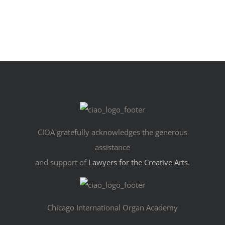
0 Commen
CIOA gratefully acknowledges the generous
assistance
and support of
Lawyers for the Creative Arts
.
Chicago International Organ Academy