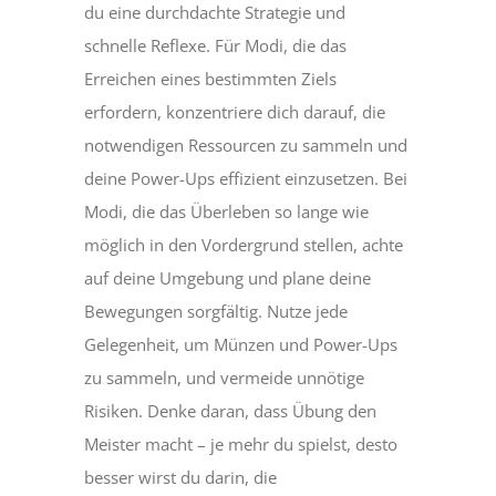
du eine durchdachte Strategie und
schnelle Reflexe. Für Modi, die das
Erreichen eines bestimmten Ziels
erfordern, konzentriere dich darauf, die
notwendigen Ressourcen zu sammeln und
deine Power-Ups effizient einzusetzen. Bei
Modi, die das Überleben so lange wie
möglich in den Vordergrund stellen, achte
auf deine Umgebung und plane deine
Bewegungen sorgfältig. Nutze jede
Gelegenheit, um Münzen und Power-Ups
zu sammeln, und vermeide unnötige
Risiken. Denke daran, dass Übung den
Meister macht – je mehr du spielst, desto
besser wirst du darin, die