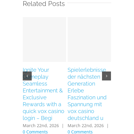
Related Posts
Ignite Your
Spielerlebnisse
Sinta a
Gameplay
der nächsten
adrenali
Seamless
Generation
pulsant
Entertainment &
Erlebe
spinwin
Exclusive
Faszination und
online r
Rewards with a
Spannung mit
emoção 
quick vox casino
vox casino
com bô
login – Begi
deutschland u
incríveis
prêmio
March 22nd, 2026
|
March 22nd, 2026
|
0 Comments
0 Comments
March 22n