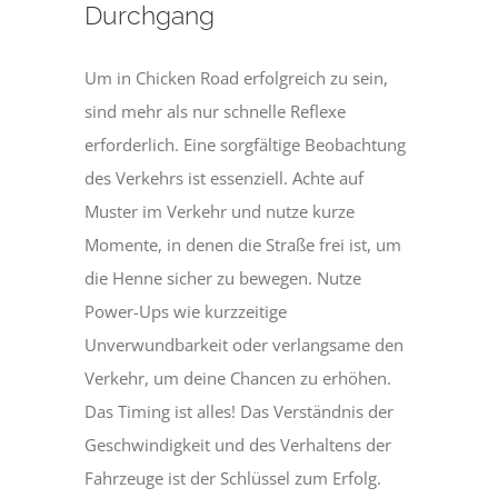
Durchgang
Um in Chicken Road erfolgreich zu sein,
sind mehr als nur schnelle Reflexe
erforderlich. Eine sorgfältige Beobachtung
des Verkehrs ist essenziell. Achte auf
Muster im Verkehr und nutze kurze
Momente, in denen die Straße frei ist, um
die Henne sicher zu bewegen. Nutze
Power-Ups wie kurzzeitige
Unverwundbarkeit oder verlangsame den
Verkehr, um deine Chancen zu erhöhen.
Das Timing ist alles! Das Verständnis der
Geschwindigkeit und des Verhaltens der
Fahrzeuge ist der Schlüssel zum Erfolg.