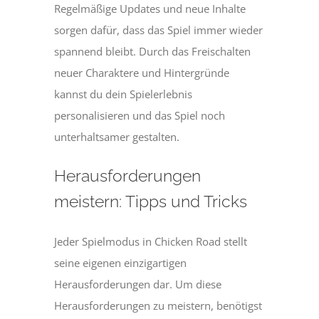
Regelmäßige Updates und neue Inhalte
sorgen dafür, dass das Spiel immer wieder
spannend bleibt. Durch das Freischalten
neuer Charaktere und Hintergründe
kannst du dein Spielerlebnis
personalisieren und das Spiel noch
unterhaltsamer gestalten.
Herausforderungen
meistern: Tipps und Tricks
Jeder Spielmodus in Chicken Road stellt
seine eigenen einzigartigen
Herausforderungen dar. Um diese
Herausforderungen zu meistern, benötigst