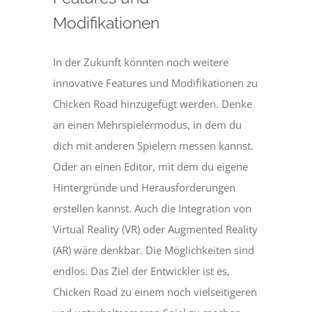
Modifikationen
In der Zukunft könnten noch weitere
innovative Features und Modifikationen zu
Chicken Road hinzugefügt werden. Denke
an einen Mehrspielermodus, in dem du
dich mit anderen Spielern messen kannst.
Oder an einen Editor, mit dem du eigene
Hintergründe und Herausforderungen
erstellen kannst. Auch die Integration von
Virtual Reality (VR) oder Augmented Reality
(AR) wäre denkbar. Die Möglichkeiten sind
endlos. Das Ziel der Entwickler ist es,
Chicken Road zu einem noch vielseitigeren