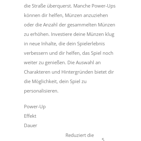
die Straße überquerst. Manche Power-Ups
können dir helfen, Münzen anzuziehen
oder die Anzahl der gesammelten Münzen
zu erhöhen. Investiere deine Münzen klug
in neue Inhalte, die dein Spielerlebnis
verbessern und dir helfen, das Spiel noch
weiter zu genießen. Die Auswahl an
Charakteren und Hintergründen bietet dir
die Möglichkeit, dein Spiel zu
personalisieren.
Power-Up
Effekt
Dauer
Reduziert die
5