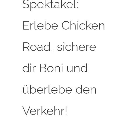
Spektakel:
Erlebe Chicken
Road, sichere
dir Boni und
überlebe den
Verkehr!