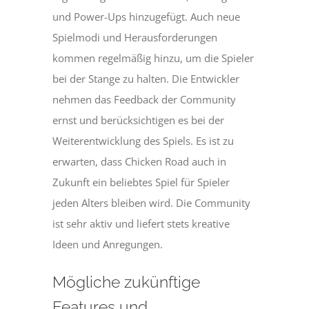
und Power-Ups hinzugefügt. Auch neue
Spielmodi und Herausforderungen
kommen regelmäßig hinzu, um die Spieler
bei der Stange zu halten. Die Entwickler
nehmen das Feedback der Community
ernst und berücksichtigen es bei der
Weiterentwicklung des Spiels. Es ist zu
erwarten, dass Chicken Road auch in
Zukunft ein beliebtes Spiel für Spieler
jeden Alters bleiben wird. Die Community
ist sehr aktiv und liefert stets kreative
Ideen und Anregungen.
Mögliche zukünftige
Features und