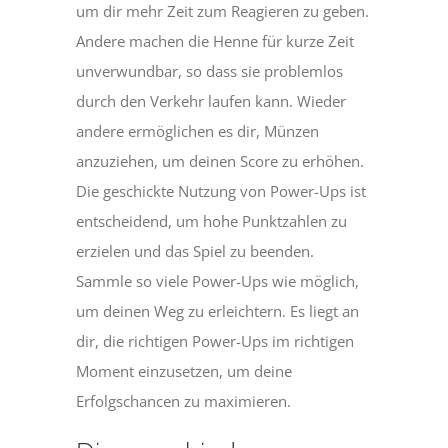
um dir mehr Zeit zum Reagieren zu geben.
Andere machen die Henne für kurze Zeit
unverwundbar, so dass sie problemlos
durch den Verkehr laufen kann. Wieder
andere ermöglichen es dir, Münzen
anzuziehen, um deinen Score zu erhöhen.
Die geschickte Nutzung von Power-Ups ist
entscheidend, um hohe Punktzahlen zu
erzielen und das Spiel zu beenden.
Sammle so viele Power-Ups wie möglich,
um deinen Weg zu erleichtern. Es liegt an
dir, die richtigen Power-Ups im richtigen
Moment einzusetzen, um deine
Erfolgschancen zu maximieren.