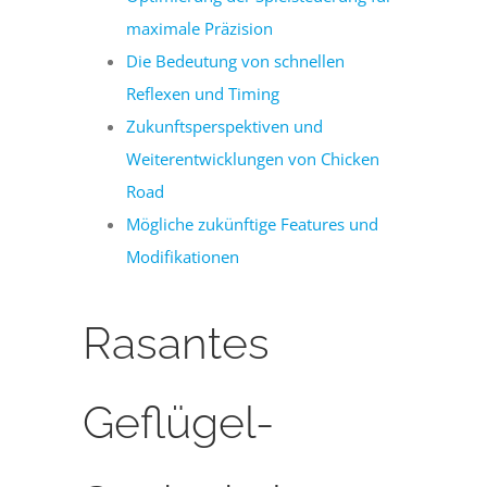
maximale Präzision
Die Bedeutung von schnellen
Reflexen und Timing
Zukunftsperspektiven und
Weiterentwicklungen von Chicken
Road
Mögliche zukünftige Features und
Modifikationen
Rasantes
Geflügel-