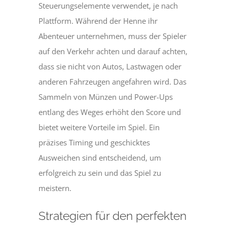
Steuerungselemente verwendet, je nach
Plattform. Während der Henne ihr
Abenteuer unternehmen, muss der Spieler
auf den Verkehr achten und darauf achten,
dass sie nicht von Autos, Lastwagen oder
anderen Fahrzeugen angefahren wird. Das
Sammeln von Münzen und Power-Ups
entlang des Weges erhöht den Score und
bietet weitere Vorteile im Spiel. Ein
präzises Timing und geschicktes
Ausweichen sind entscheidend, um
erfolgreich zu sein und das Spiel zu
meistern.
Strategien für den perfekten