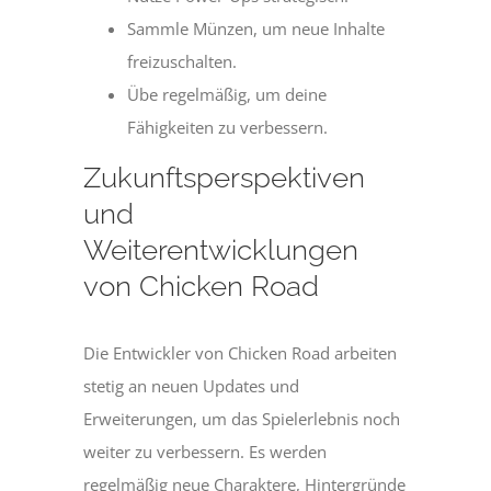
Sammle Münzen, um neue Inhalte
freizuschalten.
Übe regelmäßig, um deine
Fähigkeiten zu verbessern.
Zukunftsperspektiven
und
Weiterentwicklungen
von Chicken Road
Die Entwickler von Chicken Road arbeiten
stetig an neuen Updates und
Erweiterungen, um das Spielerlebnis noch
weiter zu verbessern. Es werden
regelmäßig neue Charaktere, Hintergründe