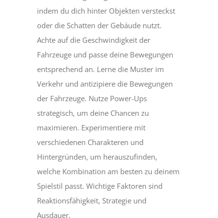
indem du dich hinter Objekten versteckst
oder die Schatten der Gebäude nutzt.
Achte auf die Geschwindigkeit der
Fahrzeuge und passe deine Bewegungen
entsprechend an. Lerne die Muster im
Verkehr und antizipiere die Bewegungen
der Fahrzeuge. Nutze Power-Ups
strategisch, um deine Chancen zu
maximieren. Experimentiere mit
verschiedenen Charakteren und
Hintergründen, um herauszufinden,
welche Kombination am besten zu deinem
Spielstil passt. Wichtige Faktoren sind
Reaktionsfähigkeit, Strategie und
Ausdauer.