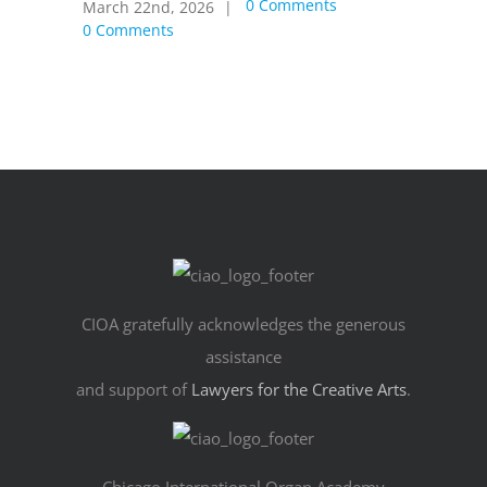
Mobil U
0 Comments
March 22nd, 2026
|
Ttbiqlr.
0 Comments
March 22n
0 Commen
CIOA gratefully acknowledges the generous
assistance
and support of
Lawyers for the Creative Arts
.
Chicago International Organ Academy