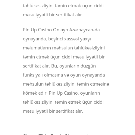
təhlükəsizliyini təmin etmək üçün ciddi
məsuliyyətli bir sertifikat alır.
Pin Up Casino Onlayn Azərbaycan-da
oynayanda, beşinci xassəsi yaxşı
məlumatların məhsulun təhlükəsizliyini
təmin etmək üçün ciddi məsuliyyətli bir
sertifikat alır. Bu, oyunların düzgün
funksiyalı olmasına və oyun oynayanda
məhsulun təhlükəsizliyini təmin etməsinə
kömək edir. Pin Up Casino, oyunların
təhlükəsizliyini təmin etmək üçün ciddi
məsuliyyətli bir sertifikat alır.