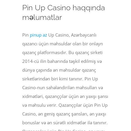
Pin Up Casino haqqında
məlumatlar
Pin
pinup az
Up Casino, Azərbaycanlı
qazancı üçün məhsuldar olan bir onlayn
qazanç platformasıdır. Bu qazanç sirketi
2014-cü ilin baharında təşkil edilmiş və
dünya çapında ən məhsuldar qazanç
sirketlərindən biri kimi tanınır. Pin Up
Casino-nun sahələndirilən məhsulları və
xidmətləri, qazanççılar üçün ən yaxşı şansı
və məhsulu verir. Qazanççılar üçün Pin Up
Casino, ən geniş qazanç şansları, ən yaxşı
bonuslar və ən sürətli xidmətlər ilə tanınır.