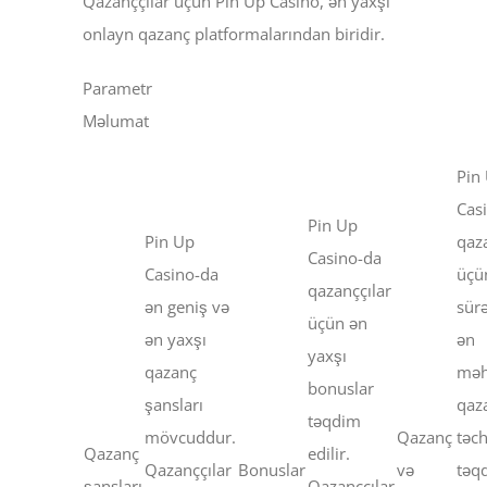
Qazanççılar üçün Pin Up Casino, ən yaxşı
onlayn qazanç platformalarından biridir.
Parametr
Məlumat
Pin
Cas
Pin Up
Pin Up
qaz
Casino-da
Casino-da
üçü
qazanççılar
ən geniş və
sürə
üçün ən
ən yaxşı
ən
yaxşı
qazanç
məh
bonuslar
şansları
qaz
təqdim
mövcuddur.
Qazanç
təch
Qazanç
edilir.
Qazanççılar
Bonuslar
və
təq
şansları
Qazanççılar