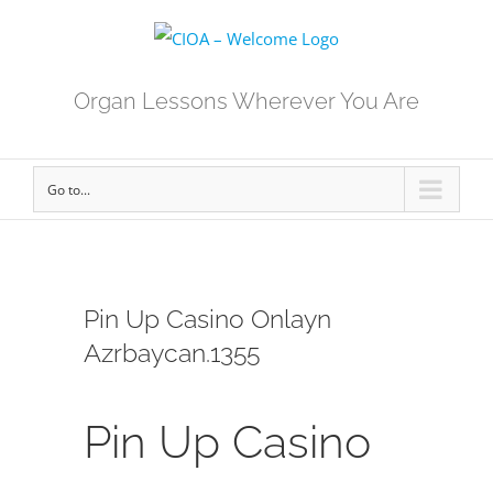
Organ Lessons Wherever You Are
Go to...
Pin Up Casino Onlayn
Azrbaycan.1355
Pin Up Casino