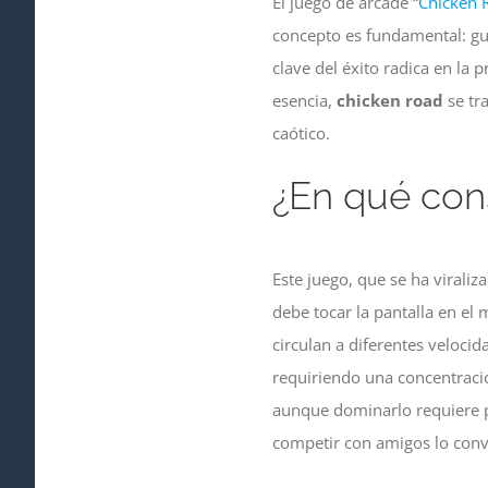
El juego de arcade “
Chicken 
concepto es fundamental: guí
clave del éxito radica en la 
esencia,
chicken road
se tr
caótico.
¿En qué con
Este juego, que se ha virali
debe tocar la pantalla en el
circulan a diferentes velocid
requiriendo una concentració
aunque dominarlo requiere pr
competir con amigos lo conv