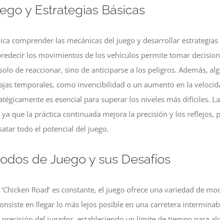
go y Estrategias Básicas
ca comprender las mecánicas del juego y desarrollar estrategias 
; predecir los movimientos de los vehículos permite tomar decisi
olo de reaccionar, sino de anticiparse a los peligros. Además, al
jas temporales, como invencibilidad o un aumento en la velocidad
atégicamente es esencial para superar los niveles más difíciles. L
ya que la práctica continuada mejora la precisión y los reflejos,
atar todo el potencial del juego.
odos de Juego y sus Desafíos
‘Chicken Road’ es constante, el juego ofrece una variedad de mo
onsiste en llegar lo más lejos posible en una carretera interminab
 precisión del jugador, estableciendo un límite de tiempo para al