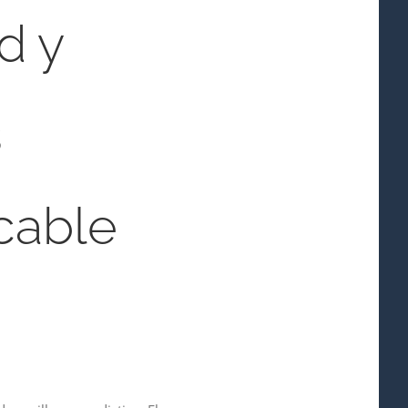
d y
s
cable