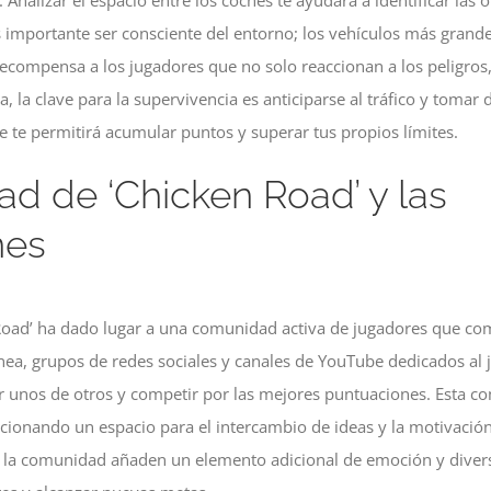
 Analizar el espacio entre los coches te ayudará a identificar las
 importante ser consciente del entorno; los vehículos más grand
ecompensa a los jugadores que no solo reaccionan a los peligros,
, la clave para la supervivencia es anticiparse al tráfico y tomar
e te permitirá acumular puntos y superar tus propios límites.
d de ‘Chicken Road’ y las
nes
Road’ ha dado lugar a una comunidad activa de jugadores que com
línea, grupos de redes sociales y canales de YouTube dedicados al
r unos de otros y competir por las mejores puntuaciones. Esta c
rcionando un espacio para el intercambio de ideas y la motivació
r la comunidad añaden un elemento adicional de emoción y diver