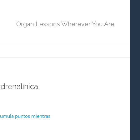
Organ Lessons Wherever You Are
adrenalínica
 acumula puntos mientras