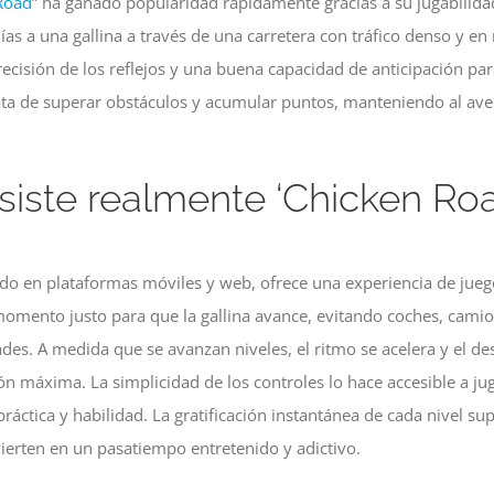
Road
” ha ganado popularidad rápidamente gracias a su jugabilidad 
as a una gallina a través de una carretera con tráfico denso y e
precisión de los reflejos y una buena capacidad de anticipación par
ata de superar obstáculos y acumular puntos, manteniendo al ave
siste realmente ‘Chicken Roa
zado en plataformas móviles y web, ofrece una experiencia de juego
 momento justo para que la gallina avance, evitando coches, cami
ades. A medida que se avanzan niveles, el ritmo se acelera y el de
n máxima. La simplicidad de los controles lo hace accesible a ju
áctica y habilidad. La gratificación instantánea de cada nivel sup
ierten en un pasatiempo entretenido y adictivo.