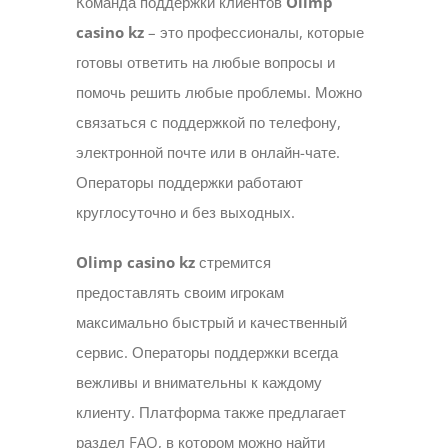
Команда поддержки клиентов
Olimp
casino kz
– это профессионалы, которые
готовы ответить на любые вопросы и
помочь решить любые проблемы. Можно
связаться с поддержкой по телефону,
электронной почте или в онлайн-чате.
Операторы поддержки работают
круглосуточно и без выходных.
Olimp casino kz
стремится
предоставлять своим игрокам
максимально быстрый и качественный
сервис. Операторы поддержки всегда
вежливы и внимательны к каждому
клиенту. Платформа также предлагает
раздел FAQ, в котором можно найти