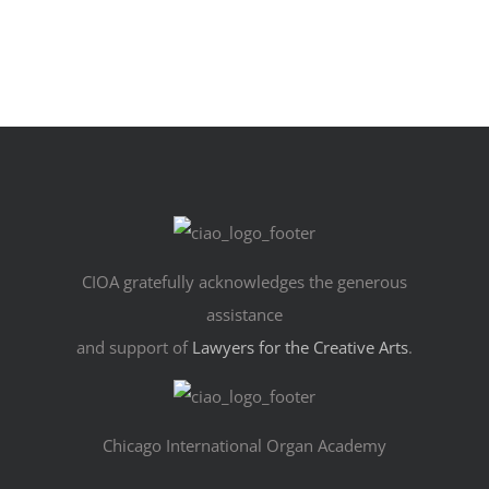
0 Commen
CIOA gratefully acknowledges the generous
assistance
and support of
Lawyers for the Creative Arts
.
Chicago International Organ Academy