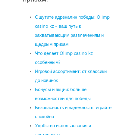
Ощутите адреналин победы: Olimp
casino kz – ваш путь к
захватывающим развлечениям и
щедрым призам!
Что делает Olimp casino kz
особенным?
Игровой ассортимент: от классики
до новинок
Бонусы и акции: больше
возможностей для победы
Безопасность и надежность: играйте
спокойно
Удобство использования и
доступность