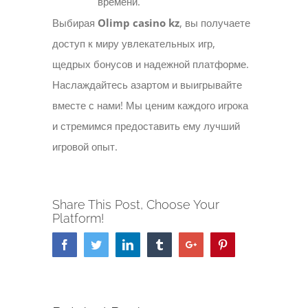
времени.
Выбирая
Olimp casino kz
, вы получаете
доступ к миру увлекательных игр,
щедрых бонусов и надежной платформе.
Наслаждайтесь азартом и выигрывайте
вместе с нами! Мы ценим каждого игрока
и стремимся предоставить ему лучший
игровой опыт.
Share This Post, Choose Your
Platform!
Facebook
Twitter
Linkedin
Tumblr
Google+
Pinterest