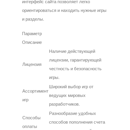
интерфейс сайта позволяет легко
ориентироваться и находить нужные игры
и разделы.
Параметр
Описание
Наличие действующей
лицензии, гарантирующей
Лицензия
честность и безопасность
игры.
Широкий выбор игр от
Ассортимент
ведущих мировых
игр
разработчиков.
Разнообразие удобных
Способы
способов пополнения счета
оплаты