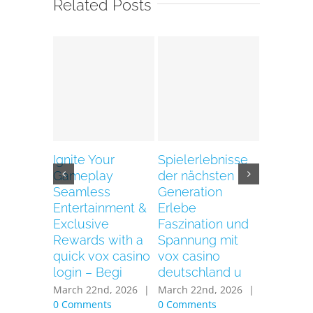
Related Posts
Ignite Your
Spielerlebnisse
Sinta a
Gameplay
der nächsten
adrenali
Seamless
Generation
pulsant
Entertainment &
Erlebe
spinwin
Exclusive
Faszination und
online r
Rewards with a
Spannung mit
emoção 
quick vox casino
vox casino
com bô
login – Begi
deutschland u
incríveis
prêmio
March 22nd, 2026
|
March 22nd, 2026
|
0 Comments
0 Comments
March 22n