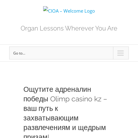
Organ Lessons Wherever You Are
Go to...
Ощутите адреналин
победы Olimp casino kz –
ваш путь к
захватывающим
развлечениям и щедрым
призам!