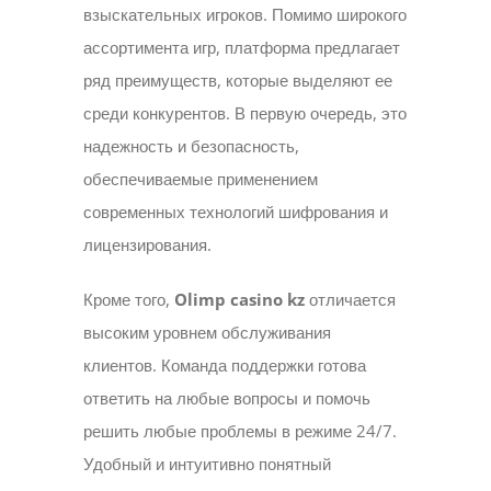
взыскательных игроков. Помимо широкого
ассортимента игр, платформа предлагает
ряд преимуществ, которые выделяют ее
среди конкурентов. В первую очередь, это
надежность и безопасность,
обеспечиваемые применением
современных технологий шифрования и
лицензирования.
Кроме того,
Olimp casino kz
отличается
высоким уровнем обслуживания
клиентов. Команда поддержки готова
ответить на любые вопросы и помочь
решить любые проблемы в режиме 24/7.
Удобный и интуитивно понятный