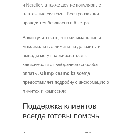
и Neteller, а также другие популярные
платежные системы. Все транзакции
проводятся безопасно и быстро.
Важно учитывать, что минимальные и
максимальные лимиты на депозиты и
выводы могут варьироваться в
зависимости от выбранного способа
оплаты.
Olimp casino kz
всегда
предоставляет подробную информацию о
лимитах и комиссиях.
Поддержка клиентов:
всегда готовы помочь